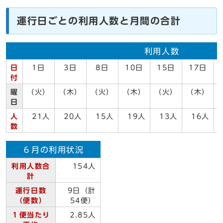
運行日ごとの利用人数と月間の合計
利用人数
日
1日
3日
8日
10日
15日
17日
付
曜
（火）
（木）
（火）
（木）
（火）
（木）
日
人
21人
20人
15人
19人
13人
16人
数
６月の利用状況
利用人数合
154人
計
運行日数
9日（計
（便数）
54便）
１便当たり
2.85人