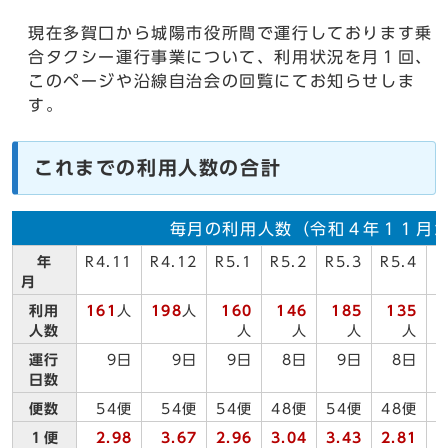
現在多賀口から城陽市役所間で運行しております乗
合タクシー運行事業について、利用状況を月１回、
このページや沿線自治会の回覧にてお知らせしま
す。
これまでの利用人数の合計
毎月の利用人数（令和４年１１月
年
R4.11
R4.12
R5.1
R5.2
R5.3
R5.4
R
月
利用
161
人
198
人
160
146
185
135
人数
人
人
人
人
運行
9日
9日
9日
8日
9日
8日
日数
便数
54便
54便
54便
48便
54便
48便
１便
2.98
3.67
2.96
3.04
3.43
2.81
3