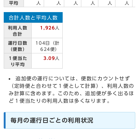
平均
人
人
人
人
人
人
合計人数と平均人数
利用人数
1,926
人
合計
運行日数
104日（計
（便数）
624便）
１便当た
3.09
人
り平均
追加便の運行については、便数にカウントせず
（定時便と合わせて１便として計算）、利用人数の
み計算に含めます。このため、追加便が多く出るほ
ど１便当たりの利用人数は多くなります。
毎月の運行日ごとの利用状況