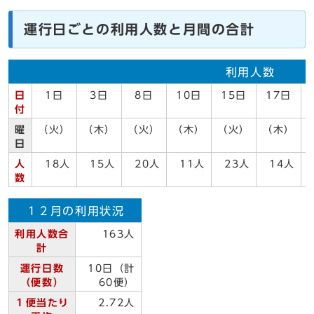
運行日ごとの利用人数と月間の合計
利用人数
日
1日
3日
8日
10日
15日
17日
付
曜
（火）
（木）
（火）
（木）
（火）
（木）
日
人
18人
15人
20人
11人
23人
14人
数
１２月の利用状況
利用人数合
163人
計
運行日数
10日（計
（便数）
60便）
１便当たり
2.72人