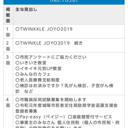
（No.1636）
掲
主な見出し
載
面
1
〇TWINKKLE JOYO2019
面
2
〇TWINKLE JOYO2019 続き
面
3
〇市民アンケートにご協力ください
面
〇いきいき教室
〇イキイキ元気UP教室
〇みんなのカフェ
〇老人医療費支給制度
〇検診はお済みですか？乳がん検診、子宮がん検
診 など
4
〇市職員採用試験募集を開始します
面
〇令和元年度城陽市若者定住奨励奨学金返還支援金
登録者募集
〇Pay-easy（ペイジー）口座振替受付サービス
〇事業主のみなさん 個人住民税（個人の市民税・府