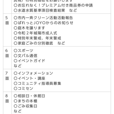
民税）の特別徴収をお願いします
〇お忘れなく！プレミアム付き商品券の申請
〇水道水質基準項目検査結果 など
5
〇市内一斉クリーン活動活動報告
面
〇ぱれっとJOYOからのお知らせ
〇庭木を譲ります
〇令和２年城陽市成人式
〇特別年末警戒、年末警戒
〇家庭ごみの分別徹底 など
6
〇スポーツ
面
〇文パル通信
〇イベントガイド
など
7
〇インフォメーション
面
〇イベント・講座
〇コミュニティ指導員募集
〇コミセン
8
〇相談日・休館日
面
〇まちの本棚
〇ごみ収集日
など