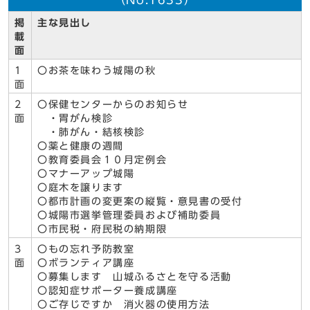
（No.1633）
掲
主な見出し
載
面
1
〇お茶を味わう城陽の秋
面
2
〇保健センターからのお知らせ
面
・胃がん検診
・肺がん・結核検診
〇薬と健康の週間
〇教育委員会１０月定例会
〇マナーアップ城陽
〇庭木を譲ります
〇都市計画の変更案の縦覧・意見書の受付
〇城陽市選挙管理委員および補助委員
〇市民税・府民税の納期限
3
〇もの忘れ予防教室
面
〇ボランティア講座
〇募集します 山城ふるさとを守る活動
〇認知症サポーター養成講座
〇ご存じですか 消火器の使用方法