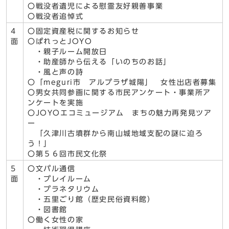
〇戦没者遺児による慰霊友好親善事業
〇戦没者追悼式
4
〇固定資産税に関するお知らせ
面
〇ぱれっとJOYO
・親子ルーム開放日
・助産師から伝える「いのちのお話」
・風と声の詩
〇「meguri市 アルプラザ城陽」 女性出店者募集
〇男女共同参画に関する市民アンケート・事業所ア
ンケートを実施
〇JOYOエコミュージアム まちの魅力再発見ツア
ー
「久津川古墳群から南山城地域支配の謎に迫ろ
う！」
〇第５６回市民文化祭
5
〇文パル通信
面
・プレイルーム
・プラネタリウム
・五里ごり館（歴史民俗資料館）
・図書館
〇働く女性の家