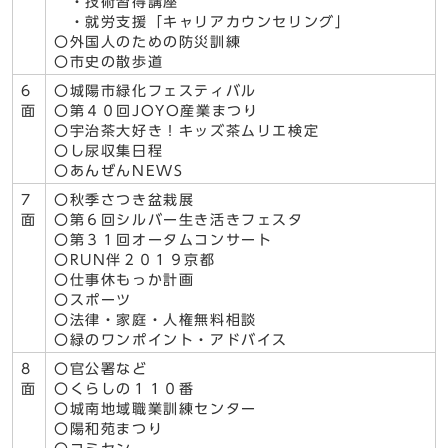
・技術習得講座
・就労支援「キャリアカウンセリング」
〇外国人のための防災訓練
〇市史の散歩道
6
〇城陽市緑化フェスティバル
面
〇第４０回JOYO産業まつり
〇宇治茶大好き！キッズ茶ムリエ検定
〇し尿収集日程
〇あんぜんNEWS
7
〇秋季さつき盆栽展
面
〇第６回シルバー生き活きフェスタ
〇第３１回オータムコンサート
〇RUN伴２０１９京都
〇仕事休もっか計画
〇スポーツ
〇法律・家庭・人権無料相談
〇緑のワンポイント・アドバイス
8
〇官公署など
面
〇くらしの１１０番
〇城南地域職業訓練センター
〇陽和苑まつり