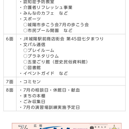
・認知症予防教室
・介護者リフレッシュ事業
・みんなのカフェ など
・スポーツ
○城陽市歩こう会7月の歩こう会
○市民プール開園 など
6面
・JR城陽駅前商店街会 第45回七夕まつり
・文パル通信
○プレイルーム
○プラネタリウム
○五里ごり館（歴史民俗資料館）
○図書館
・イベントガイド など
7面
・コミセン
8面
・7月の相談日・休館日・献血
・まちの本棚
・ごみ収集日
・7月の演習場訓練実施予定日