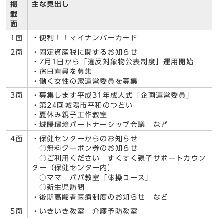
掲
主な見出し
載
面
1面
・便利！！マイナンバーカード
2面
・固定資産税に関するお知らせ
・7月1日から「違反対象物公表制度」運用開始
・宿日直員を募集
・働く女性の家運営委員を募集
3面
・募集します平成31年成人式「企画運営委員」
・第24回城陽市平和のつどい
・夏休み親子工作教室
・城陽環境パートナーシップ会議 など
4面
・保健センターからのお知らせ
○無料クーポン券のお知らせ
○ご利用ください すくすく親子サポートカウン
ター（保健センター内）
○ママ パパ教室「体操コース」
○新生児訪問
・後期高齢者医療制度のお知らせ など
5面
・いきいき教室 介護予防教室