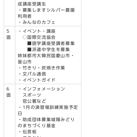
成講座受講生
・募集しますシルバー農園
利用者
・みんなのカフェ
5
・イベント・講座
面
○国際交流協会
■語学講座受講者募集
■派遣中学生を募集
姉妹都市大韓民国慶山市・
釜山市
・竹きり・炭焼き作業
・文パル通信
・イベントガイド
6
・インフォメーション
面
スポーツ
官公署など
・1月の演習場訓練実施予定
日
・助成団体募集城陽みどり
のまちづくり基金
・伝言板