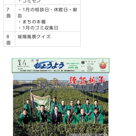
・コミセン
7
・1月の相談日・休館日・献
面
血
・まちの本棚
・1月のゴミ収集日
8
城陽風景クイズ
面