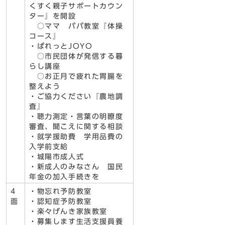
くすく親子サポートカウン
ター』を開設
○ママ パパ教室『体操
コース』
・ぱれっとJOYO
○市民団体が発信する暮
らし講座
○お正月で疲れた胃腸を
整えよう
・ご協力ください『農地調
査』
・聴力測定・言葉の明瞭度
審査、聞こえに関する相談
・就学援助費 学用品費の
入学前支給
・城陽市成人式
・新成人のみなさん 国民
年金の加入手続きを
4
・物忘れ予防教室
面
・認知症予防教室
・楽々げんき家族教室
・募集します生活支援員養