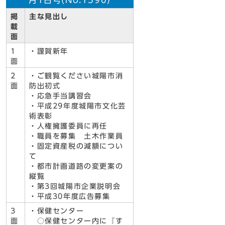
月1日号(No.1590)
掲
主な見出し
載
面
1
・謹賀新年
面
2
・ご観覧ください城陽市消
面
防出初式
・応急手当講習会
・平成29年度城陽市文化芸
術表彰
・人権擁護委員に再任
・職員を募集 土木作業員
・固定資産税の減額につい
て
・都市計画道路の変更案の
縦覧
・第3回城陽市企業説明会
・平成30年度広告募集
3
・保健センター
面
○保健センター内に『す