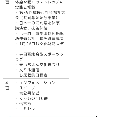
面
体操や眠りのストレッチの
実践と相談
・第39回城陽市社会福祉大
会（共同募金配分事業）
・日本一のてん茶を体感
講演会、抹茶体験
・（一財）城陽山砂利採取
地整備公社 嘱託職員募集
・1月26日は文化財防火デ
ー
・寺田西総合型スポーツク
ラブ
・春いちばん文化まつり
・文パル通信
・し尿収集日程表
4
・インフォメーション
面
スポーツ
官公署など
・くらしの110番
・伝言板
・コミセン