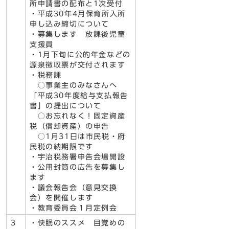
所申請書の配布と1次受付
・平成30年4月保育所入所
申し込み締切について
・募集します 放課後児童
支援員
・1月下旬に公的年金などの
源泉徴収票が交付されます
・税務課
○事業主のみなさんへ
「平成30年度給与支払報告
書」の提出について
○お忘れなく！固定資産
税（償却資産）の申告
○1月31日は市民税・府
民税の納期限です
・宇治税務署申告会場開設
・公用封筒の広告を募集し
ます
・議会報告会（意見交換
会）を開催します
・教育委員会１月定例会
3
・快眠のススメ 目覚めの