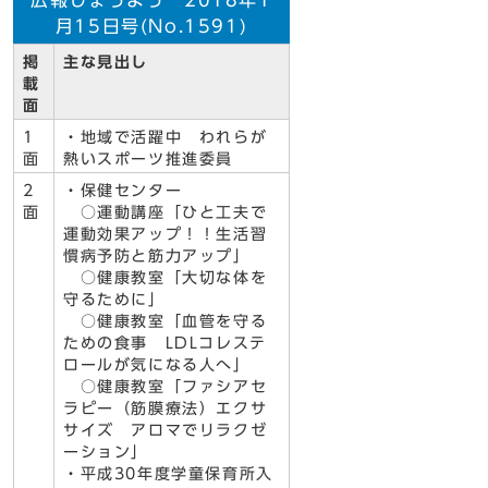
広報じょうよう 2018年1
月15日号(No.1591)
掲
主な見出し
載
面
1
・地域で活躍中 われらが
面
熱いスポーツ推進委員
2
・保健センター
面
○運動講座「ひと工夫で
運動効果アップ！！生活習
慣病予防と筋力アップ」
○健康教室「大切な体を
守るために」
○健康教室「血管を守る
ための食事 LDLコレステ
ロールが気になる人へ」
○健康教室「ファシアセ
ラピー（筋膜療法）エクサ
サイズ アロマでリラクゼ
ーション」
・平成30年度学童保育所入