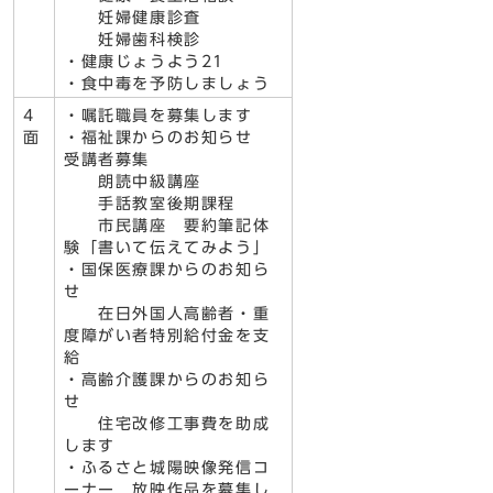
妊婦健康診査
妊婦歯科検診
・健康じょうよう21
・食中毒を予防しましょう
4
・嘱託職員を募集します
面
・福祉課からのお知らせ
受講者募集
朗読中級講座
手話教室後期課程
市民講座 要約筆記体
験「書いて伝えてみよう」
・国保医療課からのお知ら
せ
在日外国人高齢者・重
度障がい者特別給付金を支
給
・高齢介護課からのお知ら
せ
住宅改修工事費を助成
します
・ふるさと城陽映像発信コ
ーナー 放映作品を募集し