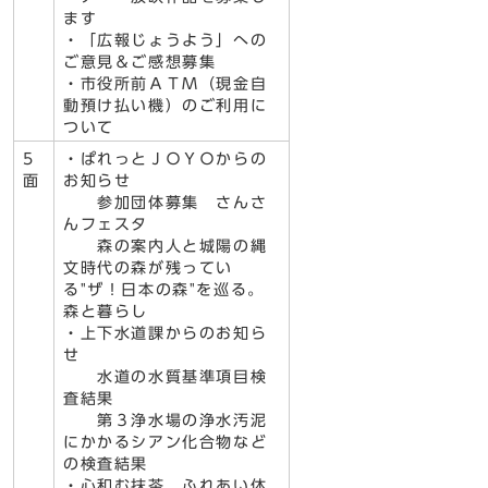
ます
・「広報じょうよう」への
ご意見＆ご感想募集
・市役所前ＡＴＭ（現金自
動預け払い機）のご利用に
ついて
5
・ぱれっとＪＯＹＯからの
面
お知らせ
参加団体募集 さんさ
んフェスタ
森の案内人と城陽の縄
文時代の森が残ってい
る"ザ！日本の森"を巡る。
森と暮らし
・上下水道課からのお知ら
せ
水道の水質基準項目検
査結果
第３浄水場の浄水汚泥
にかかるシアン化合物など
の検査結果
・心和む抹茶 ふれあい体