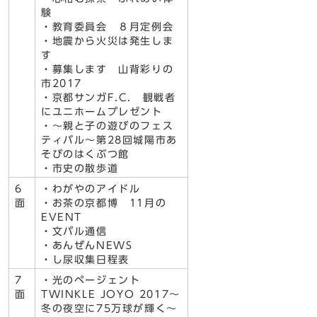
験
・教育委員会 ８月定例会
・地震から火災は発生しま
す
・募集します 山背彩りの
市2017
・京都サンガF.C. 観戦者
にユニホームプレゼント
・～親と子の遊びのフェス
ティバル～第28回城陽市あ
そびのはくぶつ館
・市史の散歩道
6
・わがやのアイドル
面
・お茶の京都博 11月の
EVENT
・文パル通信
・あんぜんNEWS
・し尿収集日程表
7
・光のページェント
面
TWINKLE JOYO 2017～
冬の夜空に75万球が輝く～