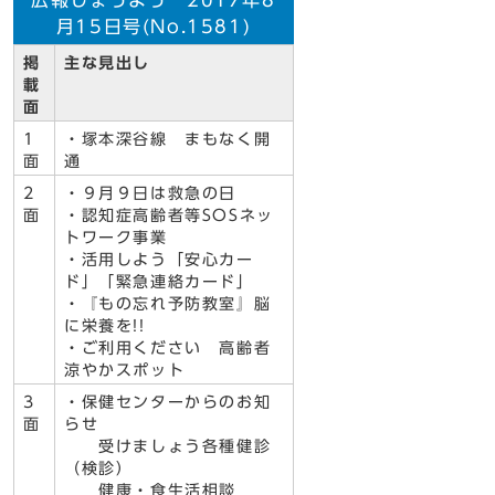
広報じょうよう 2017年8
月15日号(No.1581)
掲
主な見出し
載
面
1
・塚本深谷線 まもなく開
面
通
2
・９月９日は救急の日
面
・認知症高齢者等SOSネッ
トワーク事業
・活用しよう「安心カー
ド」「緊急連絡カード」
・『もの忘れ予防教室』脳
に栄養を!!
・ご利用ください 高齢者
涼やかスポット
3
・保健センターからのお知
面
らせ
受けましょう各種健診
（検診）
健康・食生活相談