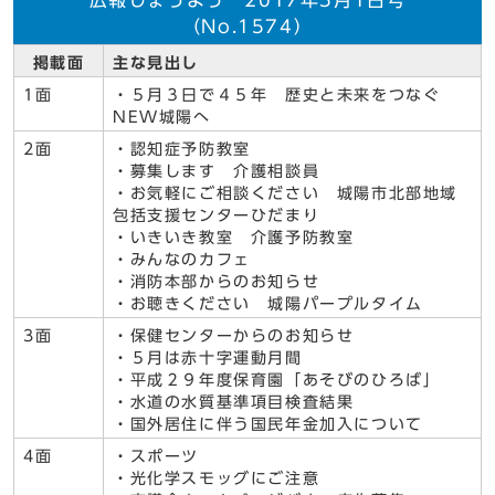
広報じょうよう 2017年5月1日号
（No.1574）
掲載面
主な見出し
1面
・５月３日で４５年 歴史と未来をつなぐ
NEW城陽へ
2面
・認知症予防教室
・募集します 介護相談員
・お気軽にご相談ください 城陽市北部地域
包括支援センターひだまり
・いきいき教室 介護予防教室
・みんなのカフェ
・消防本部からのお知らせ
・お聴きください 城陽パープルタイム
3面
・保健センターからのお知らせ
・５月は赤十字運動月間
・平成２９年度保育園「あそびのひろば」
・水道の水質基準項目検査結果
・国外居住に伴う国民年金加入について
4面
・スポーツ
・光化学スモッグにご注意