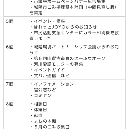
・市議会ホームページバナー広告募集
・城陽市ごみ処理基本計画（中間見直し版）
を策定
5面
・イベント・講座
・ぱれっとJOYOからのお知らせ
・市民活動支援センターにカラー印刷機を設
置しました
6面
・城陽環境パートナーシップ会議からのお知
らせ
・第８回山背古道春のはーふウオーク
・河川愛護モニターの募集
・イベントガイド
・文パル通信 など
7面
・インフォメーション
官公署など
・コミセン
8面
・相談日
・休館日
・献血
・まちの本棚
・５月のごみ収集日