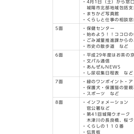
・4月1日（土）から窓
城陽市北部地域包括支
・まちかど写真館
・くらしと仕事の相談窓
5面
・保健センター
・始めよう！！ココロの
・ごみ減量推進課からの
・市史の散歩道 など
6面
・平成29年度はお茶の
・文パル通信
・あんぜんNEWS
・し尿収集日程表 など
7面
・緑のワンポイント・ア
・保護犬・保護猫の里親
・スポーツ など
8面
・インフォメーション
官公署など
・第41回城陽ウオーク
木津川の長良橋、桜づ
・くらしの１１０番
・伝言板