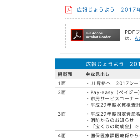
広報じょうよう 2017年3
PDF
は、
A
広報じょうよう 2017
掲載面
主な見出し
1面
・J1昇格へ 2017シ
2面
・Pay-easy（ペイ
・市民サービスコーナー
・平成29年度水質検査
3面
・平成29年度固定資産
・消防からのお知らせ
・「宝くじの助成金」で
4面
・国保医療課医療係から