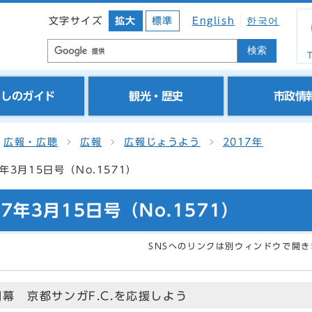
文字サイズ
拡大
標準
English
한국어
検索
T
らしのガイド
観光・歴史
市政情
広報・広聴
広報
広報じょうよう
2017年
年3月15日号（No.1571）
7年3月15日号（No.1571）
SNSへのリンクは別ウィンドウで開き
開幕 京都サンガF.C.を応援しよう