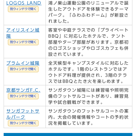
LOGOS LAND
鴻ノ巣山運動公園のリニューアルで誕
生したアウトドアを体験できるテーマ
別ウィンドウで開く
パーク。「ふわふわドーム」が新設さ
れました。
アイリスイン城
客室や中庭テラスでの「プライベート
陽
BBQ」に対応したホテルで、テント
部屋やタープ部屋があります。京都初
別ウィンドウで開く
のロゴスショップやロゴスカフェも併
設されています。
プラムイン城陽
全天候型キャンプスタイルに対応した
ホテルです。1階のレストランではア
別ウィンドウで開く
ウトドア料理が提供され、3階のテラ
スではBBQとたき火を楽しめます。
京都サンガF.C.
サンガタウン城陽には練習場や照明完
備のフットサルコートがあり、練習見
別ウィンドウで開く
学や試合観戦ができます。
サンガフットサ
サンガタウンのフットサルコートの案
ルパーク
内。大会の開催情報やコートの予約状
況を掲載しています。
別ウィンドウで開く