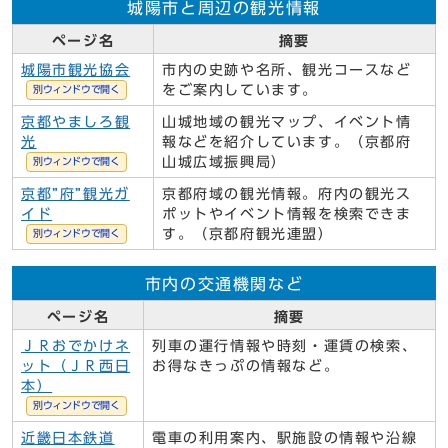
城陽市と周辺の観光情報
ページ名
摘要
城陽市観光協会
市内の史跡や名所、観光コースなど
をご案内しています。
別ウィンドウで開く
京都やましろ観
山城地域の観光マップ、イベント情
光
報などを紹介しています。（京都府
山城広域振興局）
別ウィンドウで開く
京都”府”観光ガ
京都府域の観光情報。府内の観光ス
イド
ポットやイベント情報を検索できま
す。（京都府観光連盟）
別ウィンドウで開く
市内の交通機関など
ページ名
摘要
ＪＲおでかけネ
列車の運行情報や時刻・運賃の検索、
ット（ＪＲ西日
お得なきっぷの情報など。
本）
別ウィンドウで開く
近畿日本鉄道
電車の利用案内、駅施設の情報や沿線