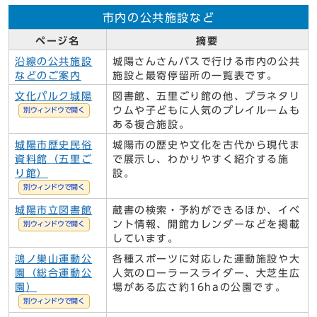
市内の公共施設など
ページ名
摘要
沿線の公共施設
城陽さんさんバスで行ける市内の公共
などのご案内
施設と最寄停留所の一覧表です。
文化パルク城陽
図書館、五里ごり館の他、プラネタリ
ウムや子どもに人気のプレイルームも
別ウィンドウで開く
ある複合施設。
城陽市歴史民俗
城陽市の歴史や文化を古代から現代ま
資料館（五里ご
で展示し、わかりやすく紹介する施
り館）
設。
別ウィンドウで開く
城陽市立図書館
蔵書の検索・予約ができるほか、イベ
ント情報、開館カレンダーなどを掲載
別ウィンドウで開く
しています。
鴻ノ巣山運動公
各種スポーツに対応した運動施設や大
園（総合運動公
人気のローラースライダー、大芝生広
園）
場がある広さ約16haの公園です。
別ウィンドウで開く