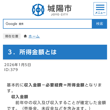
メニュー
検索
ホーム
現在位置
３．所得金額とは
2026年1月5日
ID:379
基本的に
収入金額－必要経費＝所得金額
となりま
す。
収入金額
前年中の収入及び収入することが確定した金額
です。（売掛金、未収金などを含みます。）