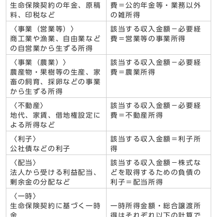
生命保険契約の年金、原稿
費＝公的年金等・業務以外
料、印税など
の雑所得
〈事業（営業等）〉
該当する収入金額－必要経
商工業や漁業、自由業など
費＝営業等の事業所得
の自営業から生ずる所得
〈事業（農業）〉
該当する収入金額－必要経
農産物・果樹等の生産、家
費＝農業所得
畜の飼育、採卵などの事業
から生ずる所得
〈不動産〉
該当する収入金額－必要経
地代、家賃、借地権設定に
費＝不動産所得
よる所得など
〈利子〉
該当する収入金額＝利子所
公社債などの利子
得
〈配当〉
該当する収入金額－株式な
法人から受ける利益配当、
どを取得するための負債の
剰余金の分配など
利子＝配当所得
〈一時〉
生命保険契約に基づく一時
一時所得金額・総合譲渡所
金
得はそれぞれ以下の計算で