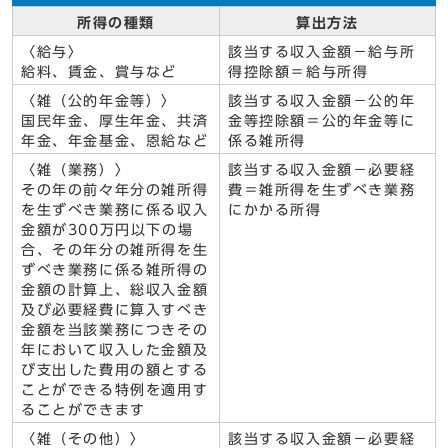
所得の種類
算出方法
〈給与〉
該当する収入金額－給与所
給料、賃金、賞与など
得控除額＝給与所得
〈雑（公的年金等）〉
該当する収入金額－公的年
国民年金、厚生年金、共済
金等控除額＝公的年金等に
年金、年金基金、恩給など
係る雑所得
〈雑（業務）〉
該当する収入金額－必要経
その年の前々年分の雑所得
費＝雑所得を生ずべき業務
を生ずべき業務に係る収入
にかかる所得
金額が300万円以下の場
合、その年分の雑所得を生
ずべき業務に係る雑所得の
金額の計算上、総収入金額
及び必要経費に算入すべき
金額を当該業務につきその
年において収入した金額及
び支出した費用の額とする
ことができる特例を適用す
ることができます
〈雑（その他）〉
該当する収入金額－必要経