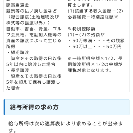
懸賞当選金
算出します。
競馬等の払い戻し金など
(1)該当する収入金額－(2)
〈総合譲渡(土地建物及び
必要経費－特別控除額※
株式等の譲渡以外）〉
自動車、書画、骨董、ゴル
※特別控除額
フ会員権、電話加入権等の
(1)－(2)の残額が
資産の譲渡によって生じる
・50万未満・・・その残額
所得
・50万以上・・・50万円
・短期譲渡
資産をその取得の日以後
※一時所得金額×1/2、長
5年以内に譲渡した場合
期譲渡所得×1/2の金額が
・長期譲渡
課税対象となります。
資産をその取得の日以後
5年を超えて保有し譲渡し
た場合
給与所得の求め方
給与所得は次の速算表により求めることが出来ま
す。