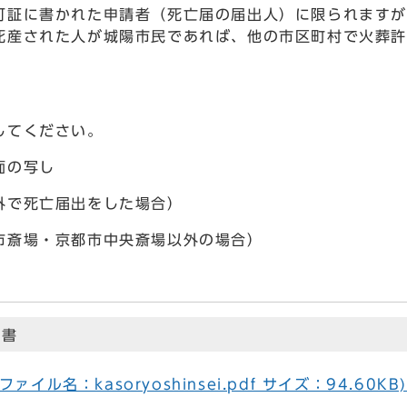
可証に書かれた申請者（死亡届の届出人）に限られますが
死産された人が城陽市民であれば、他の市区町村で火葬許
してください。
面の写し
外で死亡届出をした場合）
市斎場・京都市中央斎場以外の場合）
請書
ル名：kasoryoshinsei.pdf サイズ：94.60KB