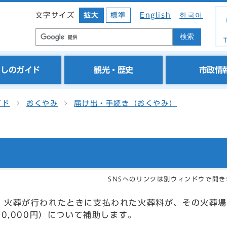
文字サイズ
拡大
標準
English
한국어
検索
T
らしのガイド
観光・歴史
市政情
イド
おくやみ
届け出・手続き（おくやみ）
SNSへのリンクは別ウィンドウで開き
、火葬が行われたときに支払われた火葬料が、その火葬場
0,000円）について補助します。