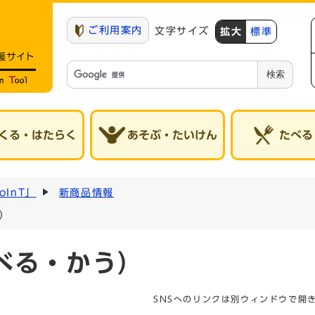
ご利用案内
文字サイズ
拡大
標準
検索
くる・はたらく
あそぶ・たいけん
たべる
InT」
新商品情報
）
べる・かう）
SNSへのリンクは別ウィンドウで開