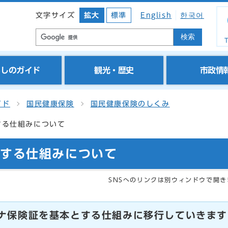
文字サイズ
拡大
標準
English
한국어
検索
T
らしのガイド
観光・歴史
市政情
イド
国民健康保険
国民健康保険のしくみ
する仕組みについて
とする仕組みについて
SNSへのリンクは別ウィンドウで開き
イナ保険証を基本とする仕組みに移行していきます