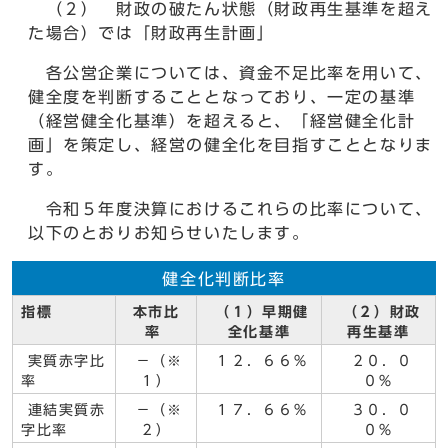
（２） 財政の破たん状態（財政再生基準を超え
た場合）では「財政再生計画」
各公営企業については、資金不足比率を用いて、
健全度を判断することとなっており、一定の基準
（経営健全化基準）を超えると、「経営健全化計
画」を策定し、経営の健全化を目指すこととなりま
す。
令和５年度決算におけるこれらの比率について、
以下のとおりお知らせいたします。
健全化判断比率
指標
本市比
（１）早期健
（２）財政
率
全化基準
再生基準
実質赤字比
－（※
１２．６６％
２０．０
率
１）
０％
連結実質赤
－（※
１７．６６％
３０．０
字比率
２）
０％