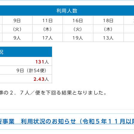
利用人数
9日
11日
16日
18日
（火）
（木）
（火）
（木）
9人
17人
19人
13人
況
131
人
9日（計54便）
2.43
人
準の２．７人／便を下回る結果となりました。
行事業 利用状況のお知らせ（令和５年１１月以