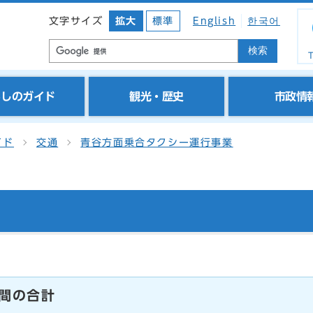
文字サイズ
拡大
標準
English
한국어
検索
T
らしのガイド
観光・歴史
市政情
イド
交通
青谷方面乗合タクシー運行事業
間の合計