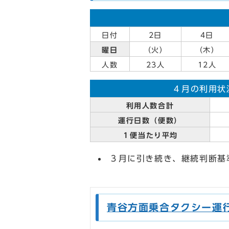
日付
2日
4日
曜日
（火）
（木）
人数
23人
12人
４月の利用状
利用人数合計
運行日数（便数）
１便当たり平均
３月に引き続き、継続判断基
青谷方面乗合タクシー運