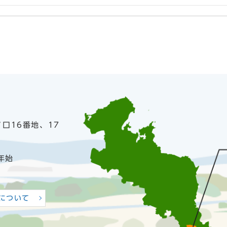
ノ口16番地、17
年始
について