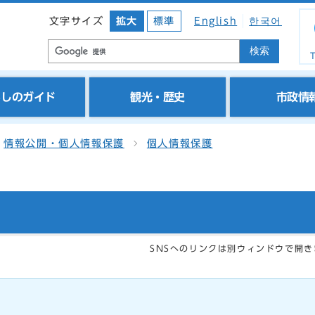
文字サイズ
拡大
標準
English
한국어
検索
T
らしのガイド
観光・歴史
市政情
情報公開・個人情報保護
個人情報保護
SNSへのリンクは別ウィンドウで開き