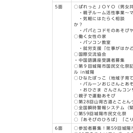
5面
○ぱれっとＪＯＹＯ（男女
・親子ルーム活性事業～マ
・気軽にはたらく相談 
か？
・パパとコドモのあそびヤ
○働く女性の家
・パソコン教室
・就労支援「仕事がはかど
○国際交流協会
・中国語講座受講者募集
○第９回城陽市国民文化祭記
ル in城陽
○ひなたぼっこ（地域子育
・バルーンおじさんとあ
・おひさま さんさんコン
○親子で運動あそび
○第28回山背古道とことん
○全国瞬時警報システム（
○第59回城陽市民文化祭
○「あそびのひろば」「こり
6面
○参加者募集！第59回城陽