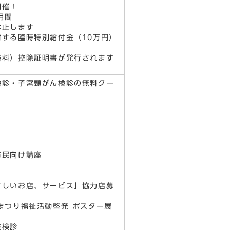
開催！
月間
休止します
する臨時特別給付金（10万円）
険料）控除証明書が発行されます
検診・子宮頸がん検診の無料クー
市民向け講座
さしいお店、サービス」協力店募
まつり福祉活動啓発 ポスター展
核検診