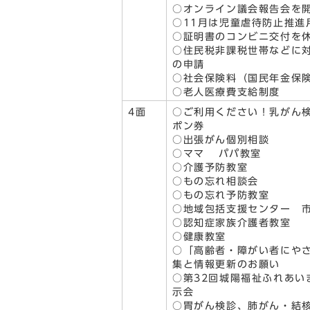
○オンライン議会報告会を
○11月は児童虐待防止推進
○証明書のコンビニ交付を
○住民税非課税世帯などに対
の申請
○社会保険料（国民年金保
○老人医療費支給制度
4面
○ご利用ください！乳がん
ポン券
○出張がん個別相談
○ママ パパ教室
○介護予防教室
○もの忘れ相談会
○もの忘れ予防教室
○地域包括支援センター 
○認知症家族介護者教室
○健康教室
○「高齢者・障がい者にや
集と情報更新のお願い
○第32回城陽福祉ふれあい
示会
○胃がん検診、肺がん・結