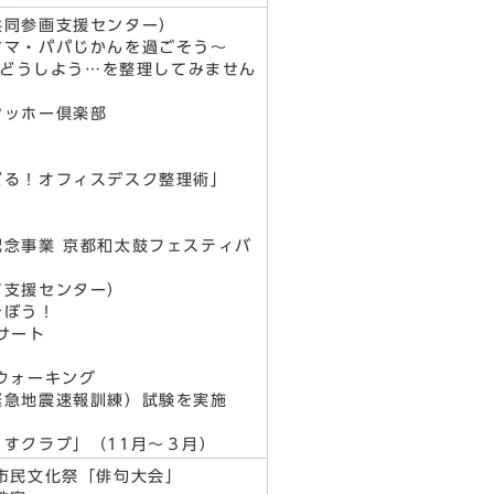
共同参画支援センター）
マ・パパじかんを過ごそう～
どうしよう…を整理してみません
ッホー倶楽部
る！オフィスデスク整理術」
念事業 京都和太鼓フェスティバ
て支援センター）
そぼう！
サート
ウォーキング
緊急地震速報訓練）試験を実施
すクラブ」（11月～３月）
市民文化祭「俳句大会」