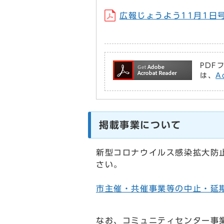
広報じょうよう11月1日号 (
PDF
は、
A
掲載事業について
新型コロナウイルス感染拡大防
さい。
市主催・共催事業等の中止・延
なお、コミュニティセンター事