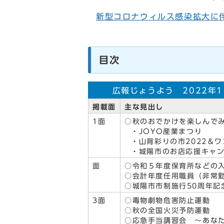
新型コロナウィルス感染拡大に
目次
広報じょうよう 2022年1
掲載面
主な見出し
1面
○秋のおでかけを楽しんで
・JOYO産業まつり
・山背彩りの市2022＆ワ
・城陽市のお店応援キャン
面
○令和５年度保育所などの
○会計年度任用職員（非常
○城陽市市制施行50周年記
3面
○毒物劇物危害防止運動
○秋の全国火災予防運動
○応急手当講習会 ～あな