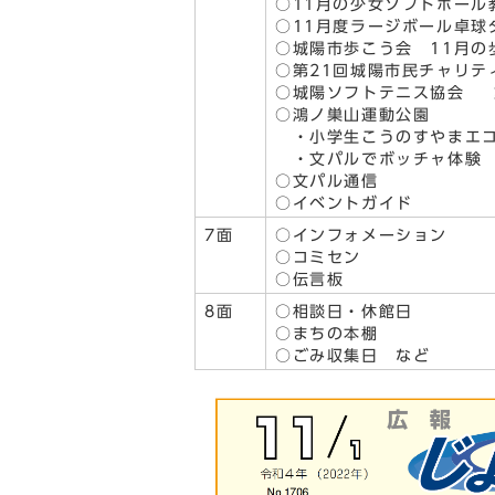
○11月の少女ソフトボール
○11月度ラージボール卓球
○城陽市歩こう会 11月の
○第21回城陽市民チャリテ
○城陽ソフトテニス協会 
○鴻ノ巣山運動公園
・小学生こうのすやまエコ
・文パルでボッチャ体験
○文パル通信
○イベントガイド
7面
○インフォメーション
○コミセン
○伝言板
8面
○相談日・休館日
○まちの本棚
○ごみ収集日 など