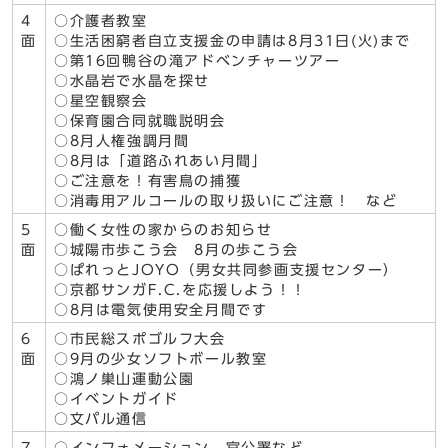
4
○介護者教室
面
○生活困窮者自立支援金の申請は8月31日(火)まで
○第16回鴨谷の滝アドベンチャーツアー
○水晶岩で水晶を探せ
○星空観察会
○保育園合同就職説明会
○8月人権強調月間
○8月は「道路ふれあい月間」
○ご注意を！有害鳥の捕獲
○消毒用アルコールの取り扱いにご注意！ など
5
○働く女性の家からのお知らせ
面
○城陽市歩こう会 8月の歩こう会
○ぱれっとJOYO（男女共同参画支援センター）
○京都サンガF.C.を応援しよう！！
○8月は電気使用安全月間です
6
○市民総スポゴルフ大会
面
○9月の少女ソフトボール教室
○鴻ノ巣山運動公園
○イベントガイド
○文パル通信