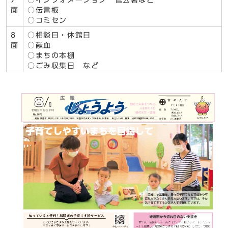
7
○インフォメーション 官公署など
面
○伝言板
○コミセン
8
○相談日・休館日
面
○献血
○まちの本棚
○ごみ収集日 など