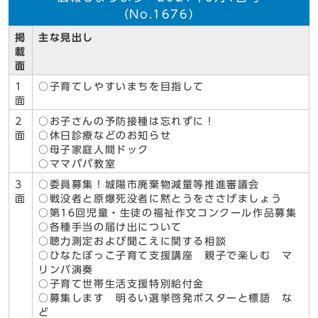
（No.1676）
掲
主な見出し
載
面
1
○子育てしやすいまちを目指して
面
2
○お子さんの予防接種は忘れずに！
面
○休日診療などのお知らせ
○母子家庭人間ドック
○ママパパ教室
3
○委員募集！城陽市廃棄物減量等推進審議会
面
○戦没者と原爆死没者に黙とうをささげましょう
○第16回児童・生徒の福祉作文コンクール作品募集
○各種手当の届け出について
○聴力測定および聞こえに関する相談
○ひなたぼっこ子育て支援講座 親子で楽しむ マ
リンバ演奏
○子育て世帯生活支援特別給付金
○募集します 明るい選挙啓発ポスターと標語 な
ど