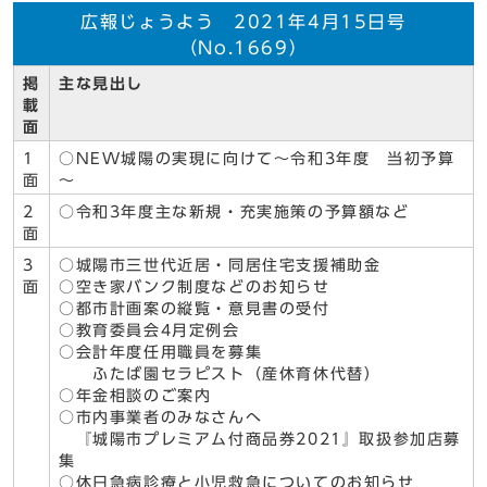
広報じょうよう 2021年4月15日号
（No.1669）
掲
主な見出し
載
面
1
○NEW城陽の実現に向けて～令和3年度 当初予算
面
～
2
○令和3年度主な新規・充実施策の予算額など
面
3
○城陽市三世代近居・同居住宅支援補助金
面
○空き家バンク制度などのお知らせ
○都市計画案の縦覧・意見書の受付
○教育委員会4月定例会
○会計年度任用職員を募集
ふたば園セラピスト（産休育休代替）
○年金相談のご案内
○市内事業者のみなさんへ
『城陽市プレミアム付商品券2021』取扱参加店募
集
○休日急病診療と小児救急についてのお知らせ