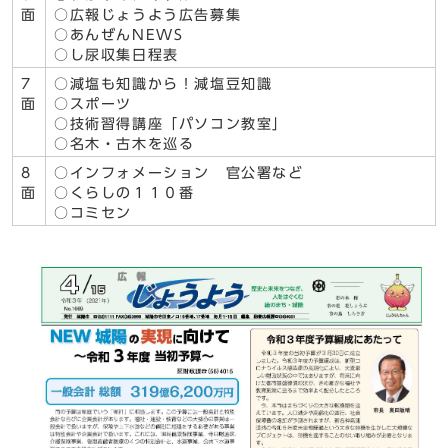
面
○広報じょうよう広告募集
○あんぜんNEWS
○し尿収集日程表
7
○減塩も知識から！減塩豆知識
面
○スポーツ
○技術習得講座「パソコン教室」
○名木・古木を巡る
8
○インフォメーション 官公署など
面
○くらしの１１０番
○コミセン