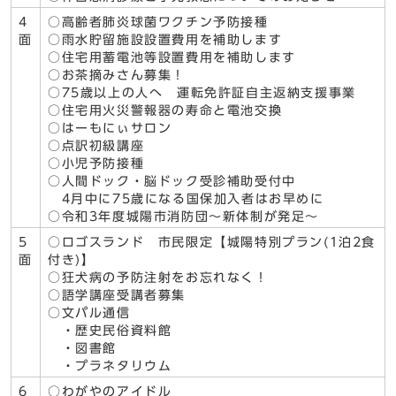
4
○高齢者肺炎球菌ワクチン予防接種
面
○雨水貯留施設設置費用を補助します
○住宅用蓄電池等設置費用を補助します
○お茶摘みさん募集！
○75歳以上の人へ 運転免許証自主返納支援事業
○住宅用火災警報器の寿命と電池交換
○はーもにぃサロン
○点訳初級講座
○小児予防接種
○人間ドック・脳ドック受診補助受付中
4月中に75歳になる国保加入者はお早めに
○令和3年度城陽市消防団～新体制が発足～
5
○ロゴスランド 市民限定【城陽特別プラン(1泊2食
面
付き)】
○狂犬病の予防注射をお忘れなく！
○語学講座受講者募集
○文パル通信
・歴史民俗資料館
・図書館
・プラネタリウム
6
○わがやのアイドル