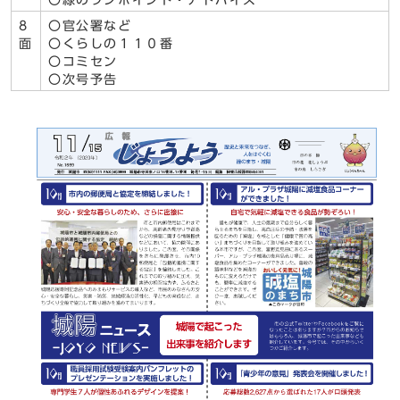
〇緑のワンポイント・アドバイス
8
〇官公署など
面
〇くらしの１１０番
〇コミセン
〇次号予告