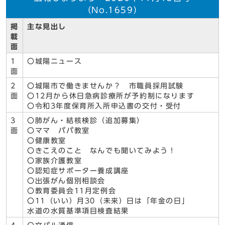
（No.1659）
掲
主な見出し
載
面
1
〇城陽ニュース
面
2
〇城陽市で働きませんか？ 市職員採用試験
面
〇12月から休日急病診療所が予約制になります
〇令和3年度保育所入所申込書の交付・受付
3
〇肺がん・結核検診（追加募集）
面
〇ママ パパ教室
〇健康教室
〇きこえのこと なんでも聞いてみよう！
〇家族介護教室
〇認知症サポーター養成講座
〇出張がん個別相談会
〇教育委員会11月定例会
〇11（いい）月30（未来）日は「年金の日」
水道の水質基準項目検査結果