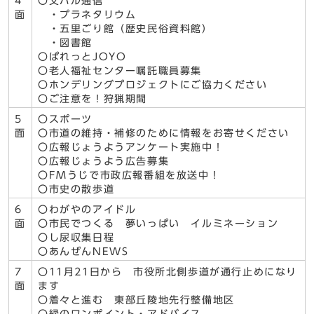
4
〇文パル通信
面
・プラネタリウム
・五里ごり館（歴史民俗資料館）
・図書館
〇ぱれっとJOYO
〇老人福祉センター嘱託職員募集
〇ホンデリングプロジェクトにご協力ください
〇ご注意を！狩猟期間
5
〇スポーツ
面
〇市道の維持・補修のために情報をお寄せください
〇広報じょうようアンケート実施中！
〇広報じょうよう広告募集
〇FMうじで市政広報番組を放送中！
〇市史の散歩道
6
〇わがやのアイドル
面
〇市民でつくる 夢いっぱい イルミネーション
〇し尿収集日程
〇あんぜんNEWS
7
〇11月21日から 市役所北側歩道が通行止めになり
面
ます
〇着々と進む 東部丘陵地先行整備地区