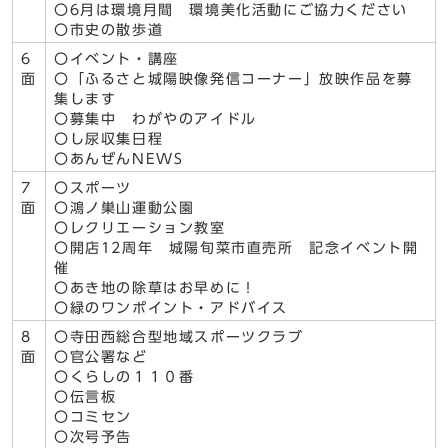
〇6月は環境月間 環境美化活動にご協力ください
〇市史の散歩道
6
〇イベント・講座
面
〇「ふるさと城陽映像発信コーナー」放映作品を募
集します
〇募集中 わがやのアイドル
〇し尿収集日程
〇あんぜんNEWS
7
〇スポーツ
面
〇鴻ノ巣山運動公園
〇レクリエーション教室
〇開店12周年 城陽旬菜市直売所 記念イベント開
催
〇あき地の除草はお早めに！
〇緑のワンポイント・アドバイス
8
〇寺田西総合型地域スポーツクラブ
面
〇官公署など
〇くらしの１１０番
〇伝言板
〇コミセン
〇次号予告