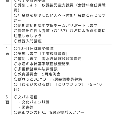
面
〇母子家庭奨学金
〇募集します 放課後児童支援員（会計年度任用職
員）
〇年金額を増やしたい人へ～付加年金はご存じです
か～
〇認知症初期集中支援チームがサポートします
〇腸管出血性大腸菌（O157）などによる食中毒に
注意しましょう
〇朗読入門講座
4
〇10月1日は国勢調査
面
〇実施します『工業統計調査』
〇補助します 雨水貯留施設設置費用
〇水道の水質基準項目検査結果
〇多重債務無料法律相談
〇教育委員会 5月定例会
〇ぱれっとJOYO 市民会議委員募集
〇『あそびのひろば』『こりすクラブ』（5～10
月）
5
〇文パル通信
面
・文化パルク城陽
・図書館
〇京都サンガF.C. 市民応援バスツアー