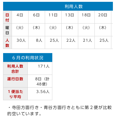
利用人数
日
4日
6日
11日
13日
18日
20日
付
曜
（火）
（木）
（火）
（木）
（火）
（木）
日
人
30人
8人
25人
22人
21人
25人
数
６月の利用状況
利用人数
171人
合計
運行日数
8日（計
48便）
１便当た
3.56人
り平均
・寺田方面行き・青谷方面行きともに第２便が比較
的空いています。