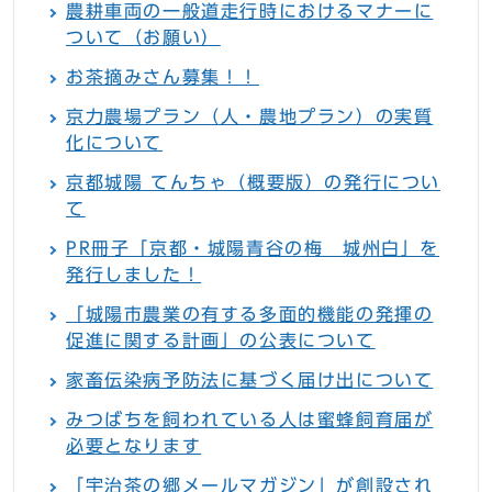
農耕車両の一般道走行時におけるマナーに
ついて（お願い）
お茶摘みさん募集！！
京力農場プラン（人・農地プラン）の実質
化について
京都城陽 てんちゃ（概要版）の発行につい
て
PR冊子「京都・城陽青谷の梅 城州白」を
発行しました！
「城陽市農業の有する多面的機能の発揮の
促進に関する計画」の公表について
家畜伝染病予防法に基づく届け出について
みつばちを飼われている人は蜜蜂飼育届が
必要となります
「宇治茶の郷メールマガジン」が創設され