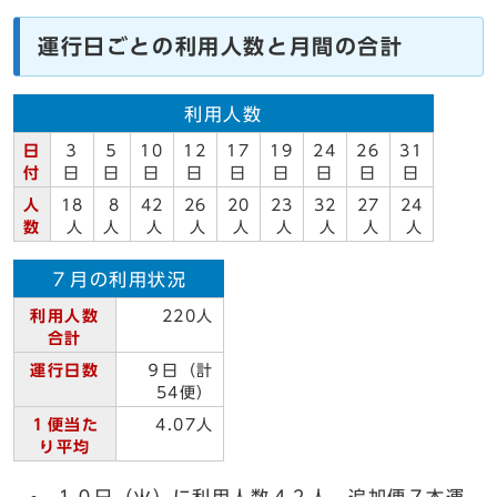
運行日ごとの利用人数と月間の合計
利用人数
日
３
５
10
12
17
19
24
26
31
付
日
日
日
日
日
日
日
日
日
人
18
8
42
26
20
23
32
27
24
数
人
人
人
人
人
人
人
人
人
７月の利用状況
利用人数
220人
合計
運行日数
９日（計
54便）
１便当た
4.07人
り平均