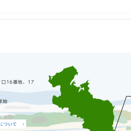
ノ口16番地、17
年始
について