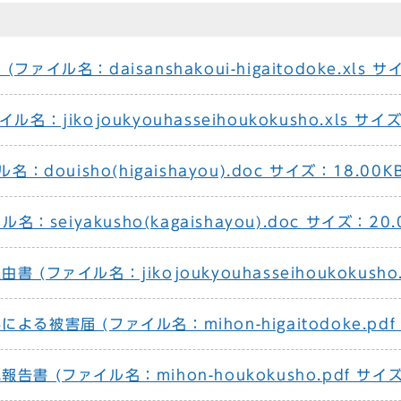
イル名：daisanshakoui-higaitodoke.xls サ
：jikojoukyouhasseihoukokusho.xls サイズ
：douisho(higaishayou).doc サイズ：18.00K
：seiyakusho(kagaishayou).doc サイズ：20.
ファイル名：jikojoukyouhasseihoukokusho.
被害届 (ファイル名：mihon-higaitodoke.pdf 
 (ファイル名：mihon-houkokusho.pdf サイズ：