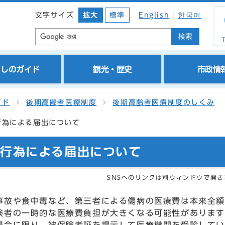
文字サイズ
拡大
標準
English
한국어
検索
T
らしのガイド
観光・歴史
市政情
イド
後期高齢者医療制度
後期高齢者医療制度のしくみ
行為による届出について
者行為による届出について
SNSへのリンクは別ウィンドウで開き
事故や食中毒など、第三者による傷病の医療費は本来全
険者の一時的な医療費負担が大きくなる可能性があります