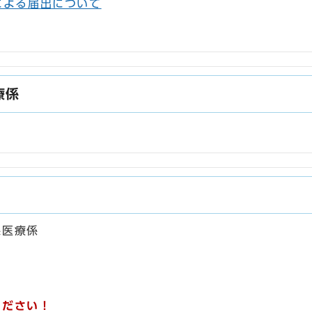
による届出について
療係
課医療係
ください！