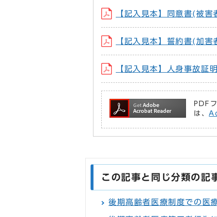
【記入見本】同意書(被害者用)
【記入見本】誓約書(加害者用)
【記入見本】人身事故証明書入手
PDF
は、
A
この記事と同じ分類の記
後期高齢者医療制度での医