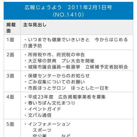
広報じょうよう 2011年2月1日号
（NO.1410）
掲載
主な見出し
面
1面
・いつまでも健康でいきいきと 今からはじめる
介護予防
2面
・所得税や市、府民税の申告
・大正琴の祭典 プレ大会を開催
・城陽市議会議員一般選挙 立候補予定者説明会
3面
・保健センターからのお知らせ
・ごみ収集についてのお願い
・市長ほっとサロン ほっとした一日を
4面
・平成23年度 広告掲載事業者を募集
・春いちばん文化まつり
・イベントガイド
・文パル通信
5面
・インフォメーション
スポーツ
官公署 など