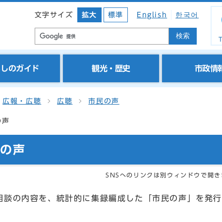
文字サイズ
拡大
標準
English
한국어
検索
T
らしのガイド
観光・歴史
市政情
広報・広聴
広聴
市民の声
の声
民の声
SNSへのリンクは別ウィンドウで開き
相談の内容を、統計的に集録編成した「市民の声」を発行
。