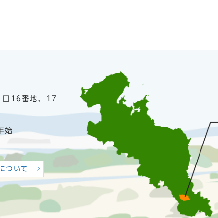
ノ口16番地、17
年始
について