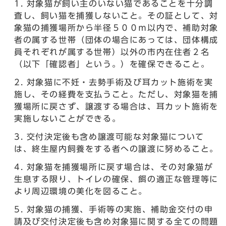
対象猫が飼い主のいない猫であることを十分調
査し、飼い猫を捕獲しないこと。その証として、対
象猫の捕獲場所から半径５００ｍ以内で、補助対象
者の属する世帯（団体の場合にあっては、団体構成
員それぞれが属する世帯）以外の市内在住者２名
（以下「確認者」という。）を確保できること。
対象猫に不妊・去勢手術及び耳カット施術を実
施し、その経費を支払うこと。ただし、対象猫を捕
獲場所に戻さず、譲渡する場合は、耳カット施術を
実施しないことができる。
交付決定後も含め譲渡可能な対象猫について
は、終生屋内飼養をする者への譲渡に努めること。
対象猫を捕獲場所に戻す場合は、その対象猫が
生息する限り、トイレの確保、餌の適正な管理等に
より周辺環境の美化を図ること。
対象猫の捕獲、手術等の実施、補助金交付の申
請及び交付決定後も含め対象猫に関する全ての問題