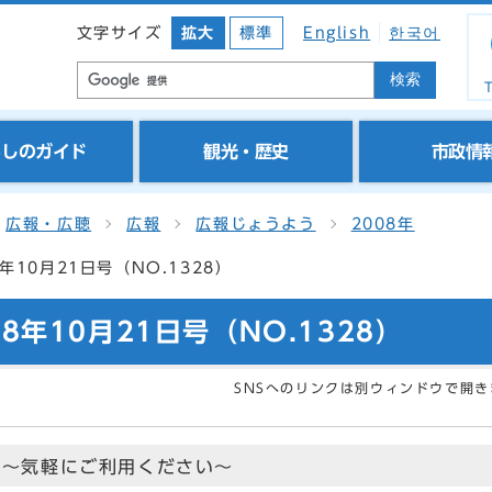
文字サイズ
拡大
標準
English
한국어
検索
T
らしのガイド
観光・歴史
市政情
広報・広聴
広報
広報じょうよう
2008年
年10月21日号（NO.1328）
8年10月21日号（NO.1328）
SNSへのリンクは別ウィンドウで開き
ス～気軽にご利用ください～