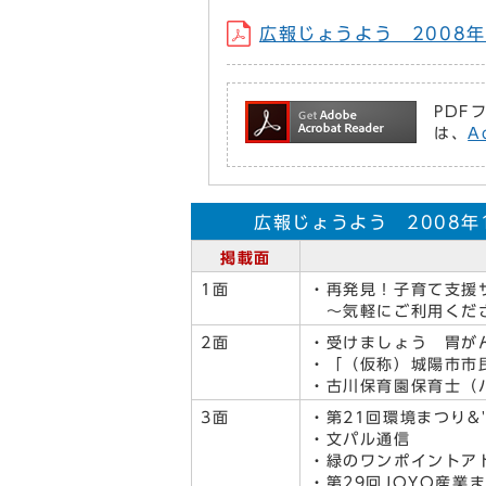
広報じょうよう 2008年1
PDF
は、
A
広報じょうよう 2008年1
掲載面
1面
・再発見！子育て支援
～気軽にご利用くだ
2面
・受けましょう 胃が
・「（仮称）城陽市市
・古川保育園保育士（
3面
・第21回環境まつり&
・文パル通信
・緑のワンポイントア
・第29回JOYO産業