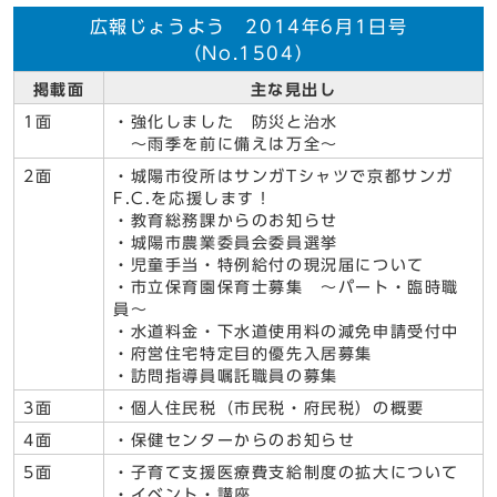
広報じょうよう 2014年6月1日号
（No.1504）
掲載面
主な見出し
1面
・強化しました 防災と治水
～雨季を前に備えは万全～
2面
・城陽市役所はサンガTシャツで京都サンガ
F.C.を応援します！
・教育総務課からのお知らせ
・城陽市農業委員会委員選挙
・児童手当・特例給付の現況届について
・市立保育園保育士募集 ～パート・臨時職
員～
・水道料金・下水道使用料の減免申請受付中
・府営住宅特定目的優先入居募集
・訪問指導員嘱託職員の募集
3面
・個人住民税（市民税・府民税）の概要
4面
・保健センターからのお知らせ
5面
・子育て支援医療費支給制度の拡大について
・イベント・講座