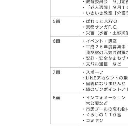
・教育委員会 ９月定
・「老人週間」９月１
・いきいき教室「介護
5面
・ぱれっとJOYO
・京都サンガF.C.
・災害（水害・土砂災
6面
・イベント・講座
・平成２６年度募集中
我が家の元気は耐震か
・安心・安全なまちづ
・文パル通信 など
7面
・スポーツ
・LINEアカウントの
・里親になりませんか
・緑のワンポイントア
8面
・インフォメーション
官公署など
・市民プールの忘れ物
・くらしの１１０番
・コミセン