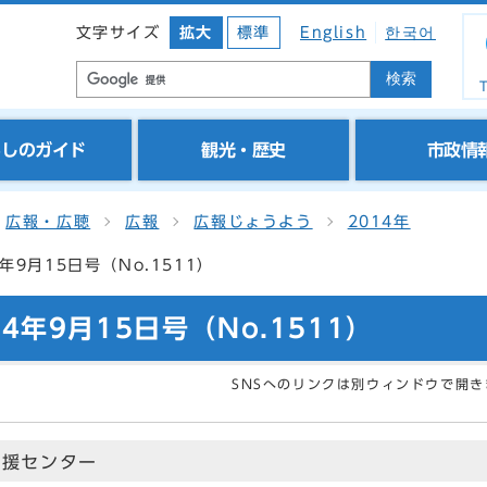
文字サイズ
拡大
標準
English
한국어
検索
T
らしのガイド
観光・歴史
市政情
広報・広聴
広報
広報じょうよう
2014年
年9月15日号（No.1511）
4年9月15日号（No.1511）
SNSへのリンクは別ウィンドウで開き
支援センター