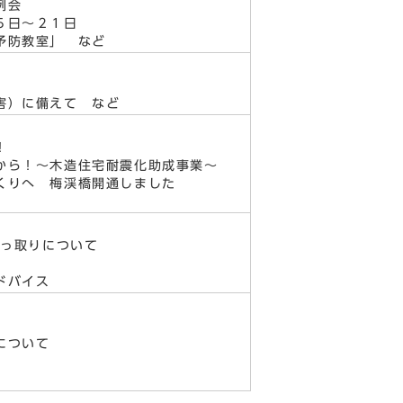
例会
５日～２１日
予防教室」 など
害）に備えて など
！
ら！～木造住宅耐震化助成事業～
くりへ 梅渓橋開通しました
乗っ取りについて
ドバイス
について