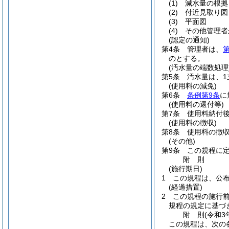
(1)
減水量の根拠
(2)
付近見取り図
(3)
平面図
(4)
その他管理者
(認定の通知)
第4条
管理者は、
第
のとする。
(汚水量の端数処理
第5条
汚水量は、
(使用料の減免)
第6条
条例第9条
に
(使用料の還付等)
第7条
使用料納付
(使用料の徴収)
第8条
使用料の徴
(その他)
第9条
この規程に
附
則
(施行期日)
1
この規程は、公
(経過措置)
2
この規程の施行
規程の規定に基づ
附
則
(令和3年
この規程は、次の