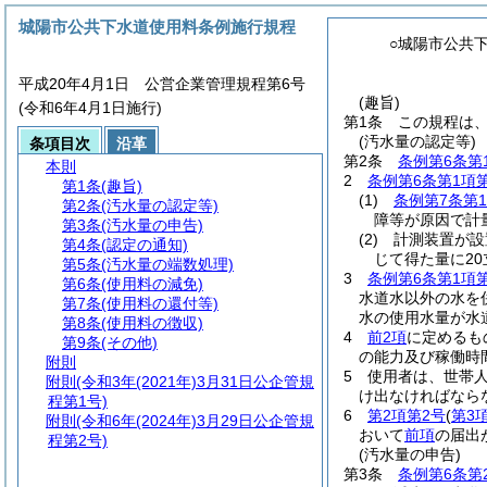
城陽市公共下水道使用料条例施行規程
○城陽市公共
平成20年4月1日 公営企業管理規程第6号
(趣旨)
(令和6年4月1日施行)
第1条
この規程は
(汚水量の認定等)
条項目次
沿革
第2条
条例第6条第
本則
2
条例第6条第1項
第1条
(趣旨)
(1)
条例第7条第
第2条
(汚水量の認定等)
障等が原因で計
第3条
(汚水量の申告)
(2)
計測装置が設
第4条
(認定の通知)
じて得た量に2
第5条
(汚水量の端数処理)
3
条例第6条第1項
第6条
(使用料の減免)
水道水以外の水を
第7条
(使用料の還付等)
水の使用水量が水
第8条
(使用料の徴収)
4
前2項
に定めるも
第9条
(その他)
の能力及び稼働時
附則
5
使用者は、世帯
附則
(令和3年(2021年)3月31日公企管規
け出なければなら
程第1号)
6
第2項第2号
(
第3
附則
(令和6年(2024年)3月29日公企管規
おいて
前項
の届出
程第2号)
(汚水量の申告)
第3条
条例第6条第