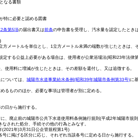
となる書類
が特に必要と認める図書
2条第5項
の届出書又は
前条
の申告書を受理し、汚水量を認定したとき
)
1立方メートルを単位とし、1立方メートル未満の端数が生じたときは、
規定する公益上必要がある場合は、使用者が公衆浴場法
(昭和23年法律第
後、使用料に増減が生じたときは、その差額を還付し、又は追徴する。
収については、
城陽市水道事業給水条例
(昭和39年城陽市条例第33号)
に
定めるもののほか、必要な事項は管理者が別に定める。
布の日から施行する。
前に、廃止前の城陽市公共下水道使用料条例施行規則
(平成2年城陽市規則
きなされた処分、手続その他の行為とみなす。
(2021年)3月31日
公企管規程第1号)
各号に掲げる区分に応じ、それぞれ当該各号に定める日から施行する。