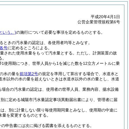
平成20年4月1日
公営企業管理規程第6号
という。)
の施行について必要な事項を定めるものとする。
るときの汚水量の認定は、各使用者均等とみなす。
各号
に定めるところによる。
量された使用水量をもって汚水量とする。
ただし、計測装置の故
る。
1使用期につき、世帯人員から1を減じた数を12立方メートルに乗
の水の量を
前項第2号
の規定を準用して算出する場合で、水道水と
道水以外の水の量を超えないときは水道水以外の水の量とし、水道
る場合の汚水量の認定は、使用者の世帯人員、業務内容、揚水設備
を別に定める城陽市汚水量認定事項異動届出書により、管理者に届
量は、別に計量しない限り毎使用期同量とみなし、使用期の中途に
水量を変更するものとする。
その申告書には次に掲げる図書を添えるものとする。