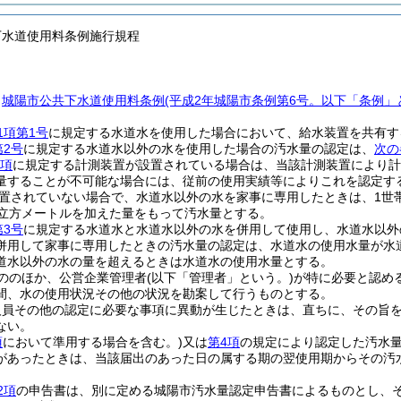
下水道使用料条例施行規程
、
城陽市公共下水道使用料条例
(平成2年城陽市条例第6号。以下「条例」
1項第1号
に規定する水道水を使用した場合において、給水装置を共有す
第2号
に規定する水道水以外の水を使用した場合の汚水量の認定は、
次の
1項
に規定する計測装置が設置されている場合は、当該計測装置により計
量することが不可能な場合には、従前の使用実績等によりこれを認定す
置されていない場合で、水道水以外の水を家事に専用したときは、1世帯
0立方メートルを加えた量をもって汚水量とする。
第3号
に規定する水道水と水道水以外の水を併用して使用し、水道水以外
併用して家事に専用したときの汚水量の認定は、水道水の使用水量が水
道水以外の水の量を超えるときは水道水の使用水量とする。
ののほか、公営企業管理者
(以下「管理者」という。)
が特に必要と認め
間、水の使用状況その他の状況を勘案して行うものとする。
人員その他の認定に必要な事項に異動が生じたときは、直ちに、その旨
ない。
項
において準用する場合を含む。)
又は
第4項
の規定により認定した汚水
があったときは、当該届出のあった日の属する期の翌使用期からその汚
2項
の申告書は、別に定める城陽市汚水量認定申告書によるものとし、