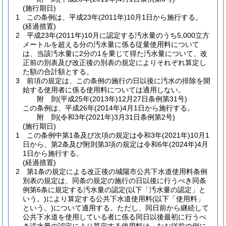
(施行期日)
1
この条例は、平成23年
(2011年)
10月1日から施行する。
(経過措置)
2
平成23年
(2011年)
10月に認定する汚水量のうち5,000立方
メートルを超える分の汚水量に係る従量使用料について
は、当該汚水量に2分の1を乗じて得た汚水量について、改
正前の別表及び改正後の別表の規定によりそれぞれ算定し
た額の合計額とする。
3
前項の規定は、この条例の施行の日以後に汚水の排除を開
始する使用者に係る使用料については適用しない。
附
則
(平成25年(2013年)12月27日
条例第31号)
この条例は、平成26年
(2014年)
4月1日から施行する。
附
則
(令和3年(2021年)3月31日
条例第2号)
(施行期日)
1
この条例中第1条及び次項の規定は令和3年
(2021年)
10月1
日から、第2条及び附則第3項の規定は令和6年
(2024年)
4月
1日から施行する。
(経過措置)
2
第1条の規定による改正後の城陽市公共下水道使用料条例
別表の規定は、同条の規定の施行の日以後に行うべき同条
例第6条に規定する汚水量の認定
(以下「汚水量の認定」と
いう。)
により算定する公共下水道使用料
(以下「使用料」
という。)
について適用する。
ただし、同日前から継続して
公共下水道を使用している者に係る同日以後最初に行うべ