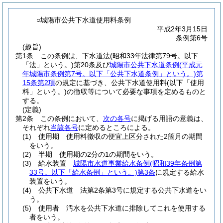
○城陽市公共下水道使用料条例
平成2年3月15日
条例第6号
(趣旨)
第1条
この条例は、下水道法
(昭和33年法律第79号。以下
「法」という。)
第20条及び
城陽市公共下水道条例
(平成元
年城陽市条例第7号。以下「公共下水道条例」という。)
第
15条第2項
の規定に基づき、公共下水道使用料
(以下「使用
料」という。)
の徴収等について必要な事項を定めるものと
する。
(定義)
第2条
この条例において、
次の各号
に掲げる用語の意義は、
それぞれ
当該各号
に定めるところによる。
(1)
使用期 使用料徴収の便宜上区分された2箇月の期間
をいう。
(2)
半期 使用期の2分の1の期間をいう。
(3)
給水装置
城陽市水道事業給水条例
(昭和39年条例第
33号。以下「給水条例」という。)
第3条
に規定する給水
装置をいう。
(4)
公共下水道 法第2条第3号に規定する公共下水道をい
う。
(5)
使用者 汚水を公共下水道に排除してこれを使用する
者をいう。