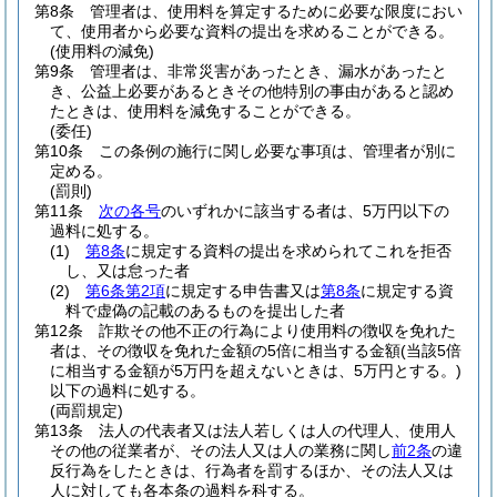
第8条
管理者は、使用料を算定するために必要な限度におい
て、使用者から必要な資料の提出を求めることができる。
(使用料の減免)
第9条
管理者は、非常災害があったとき、漏水があったと
き、公益上必要があるときその他特別の事由があると認め
たときは、使用料を減免することができる。
(委任)
第10条
この条例の施行に関し必要な事項は、管理者が別に
定める。
(罰則)
第11条
次の各号
のいずれかに該当する者は、5万円以下の
過料に処する。
(1)
第8条
に規定する資料の提出を求められてこれを拒否
し、又は怠った者
(2)
第6条第2項
に規定する申告書又は
第8条
に規定する資
料で虚偽の記載のあるものを提出した者
第12条
詐欺その他不正の行為により使用料の徴収を免れた
者は、その徴収を免れた金額の5倍に相当する金額
(当該5倍
に相当する金額が5万円を超えないときは、5万円とする。)
以下の過料に処する。
(両罰規定)
第13条
法人の代表者又は法人若しくは人の代理人、使用人
その他の従業者が、その法人又は人の業務に関し
前2条
の違
反行為をしたときは、行為者を罰するほか、その法人又は
人に対しても各本条の過料を科する。