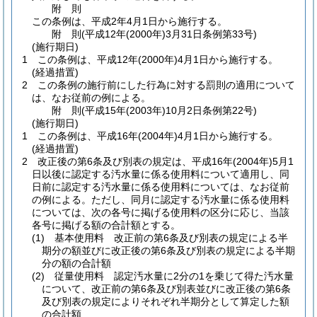
附
則
この条例は、平成2年4月1日から施行する。
附
則
(平成12年(2000年)3月31日
条例第33号)
(施行期日)
1
この条例は、平成12年
(2000年)
4月1日から施行する。
(経過措置)
2
この条例の施行前にした行為に対する罰則の適用について
は、なお従前の例による。
附
則
(平成15年(2003年)10月2日
条例第22号)
(施行期日)
1
この条例は、平成16年
(2004年)
4月1日から施行する。
(経過措置)
2
改正後の第6条及び別表の規定は、平成16年
(2004年)
5月1
日以後に認定する汚水量に係る使用料について適用し、同
日前に認定する汚水量に係る使用料については、なお従前
の例による。
ただし、同月に認定する汚水量に係る使用料
については、次の各号に掲げる使用料の区分に応じ、当該
各号に掲げる額の合計額とする。
(1)
基本使用料 改正前の第6条及び別表の規定による半
期分の額並びに改正後の第6条及び別表の規定による半期
分の額の合計額
(2)
従量使用料 認定汚水量に2分の1を乗じて得た汚水量
について、改正前の第6条及び別表並びに改正後の第6条
及び別表の規定によりそれぞれ半期分として算定した額
の合計額