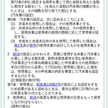
第72条の83に規定する税率を乗じて得た金額を加えた金額
に相当する額をいう。)
を加えた金額
(1円未満の端数が生じ
たときは、その端数を切り捨てた額)
とする。
(汚水量の認定)
第6条
汚水量の認定は、次に定めるところによる。
(1)
水道水を使用した場合は、その使用水量とする。
(2)
水道水以外の水を使用した場合は、その使用水量と
し、使用水量は使用者の使用の態様に応じて管理者が認
定する。
(3)
水道水と水道水以外の水を併用して使用した場合は、
第1号
及び
前号
の使用水量の合計したものを使用水量とす
る。
2
前項
の規定にかかわらず、営業に使用する水量と汚水量と
が著しく異なる製氷業、飲料水製造業等を営む使用者が、
汚水量及びその算出根拠を記載した申告書をその使用期の
末日の翌日から起算して7日以内に管理者に提出した場合
は、管理者は、その申告書の内容を審査して汚水量を認定
するものとする。
(計測装置の取付等)
第7条
管理者は、
前条第1項第2号
の規定による認定をする
ため必要があると認めるときは、適当な場所に計測のため
の装置を取り付けることができる。
2
使用者は、
前項
の装置を善良な管理者の注意をもって保管
しなければならない。
(資料の提出)