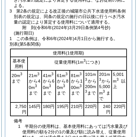
き汚水量の認定により算定する使用料は、なお従前の例に
よる。
3
第2条の規定による改正後の城陽市公共下水道使用料条例
別表の規定は、同条の規定の施行の日以後に行うべき汚水
量の認定により算定する使用料について適用する。
附
則
(令和6年(2024年)3月29日
条例第4号抄)
(施行期日)
1
この条例は、令和6年
(2024年)
4月1日から施行する。
別表
(第5条関係)
使用料
(1使用期)
基本使
3
従量使用料
(1m
につき)
用料
3
3
3
3
3
101m
201m
5,001
20m
21m
41m
61m
81m
3
3
3
まで
から4
から6
から8
から1
から
から
m
以
3
3
3
3
200m
5,000
上
0m
0m
0m
00m
3
3
まで
まで
まで
まで
まで
m
ま
で
2,750
145円
180円
195円
210円
220円
240
220円
円
円
備考
1 半期分の使用料は、基本使用料にあっては汚水量及び
使用料の額を2分の1の量及び額に読み替え、従量使用