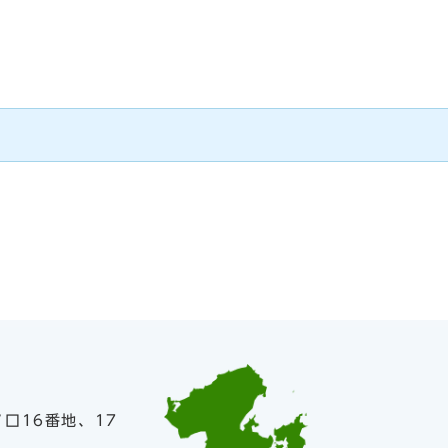
ノ口16番地、17