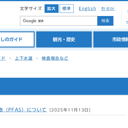
文字サイズ
拡大
標準
English
한국어
検索
T
らしのガイド
観光・歴史
市政情
イド
上下水道
検査報告など
（PFAS）について
[2025年11月13日]