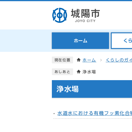
ホーム
く
ホーム
くらしのガ
現在位置
浄水場
あしあと
浄水場
水道水における有機フッ素化合物