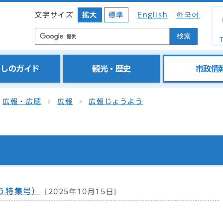
文字サイズ
拡大
標準
English
한국어
検索
T
らしのガイド
観光・歴史
市政情
広報・広聴
広報
広報じょうよう
う特集号）
[2025年10月15日]