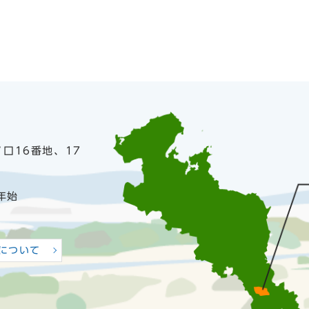
ノ口16番地、17
年始
について