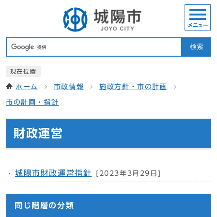
メニュー
検索
現在位置
ホーム
市政情報
施政方針・市の計画
市の計画・指針
財政運営
城陽市財政運営指針
[2023年3月29日]
同じ階層の分類