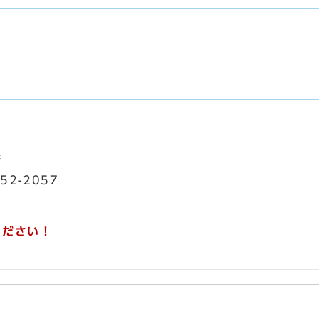
課
52-2057
ください！