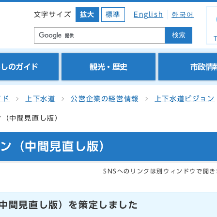
文字サイズ
拡大
標準
English
한국어
検索
T
らしのガイド
観光・歴史
市政情
イド
上下水道
公営企業の経営情報
上下水道ビジョン
ン（中間見直し版）
ョン（中間見直し版）
SNSへのリンクは別ウィンドウで開き
中間見直し版）を策定しました