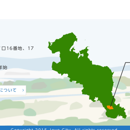
ノ口16番地、17
年始
について