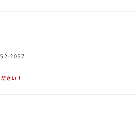
課
52-2057
ください！