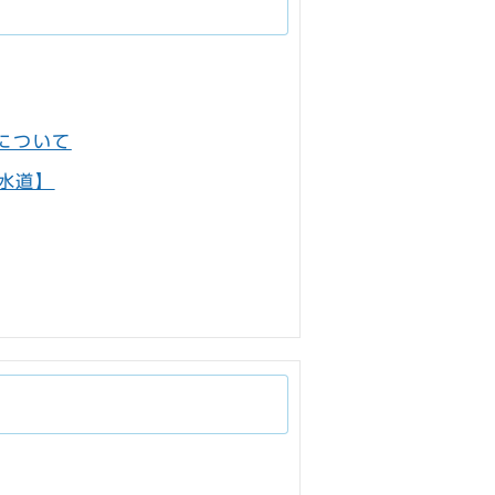
について
水道】