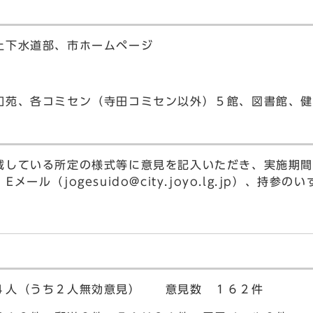
上下水道部、市ホームページ
和苑、各コミセン（寺田コミセン以外）５館、図書館、
載している所定の様式等に意見を記入いただき、実施期間
）、Eメール（
jogesuido@city.joyo.lg.jp
）、持参のい
４人（うち２人無効意見） 意見数 １６２件