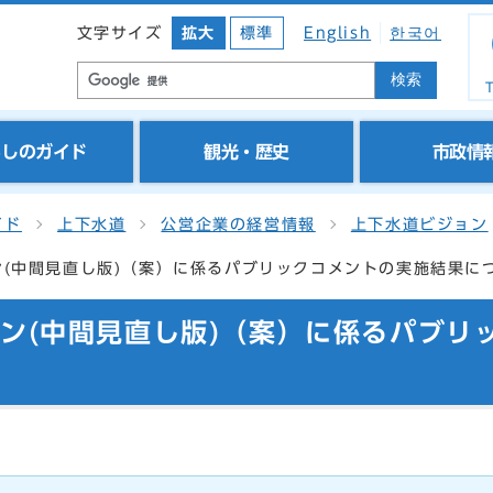
文字サイズ
拡大
標準
English
한국어
検索
T
らしのガイド
観光・歴史
市政情
イド
上下水道
公営企業の経営情報
上下水道ビジョン
(中間見直し版)（案）に係るパブリックコメントの実施結果に
ン(中間見直し版)（案）に係るパブリ