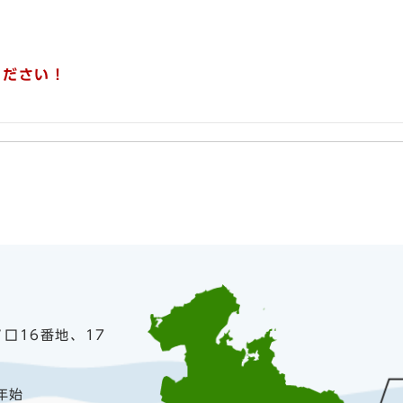
ください！
ノ口16番地、17
年始