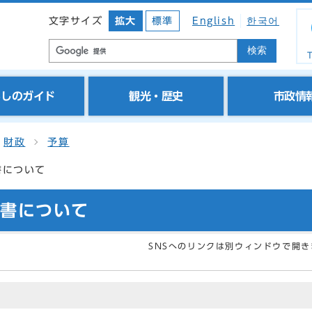
文字サイズ
拡大
標準
English
한국어
検索
T
らしのガイド
観光・歴史
市政情
財政
予算
書について
書について
SNSへのリンクは別ウィンドウで開き