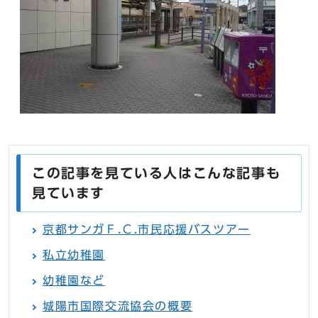
この記事を見ている人はこんな記事も
見ています
京都サンガＦ.Ｃ.市民応援バスツアー
私立幼稚園
幼稚園など
城陽市国際交流協会の概要