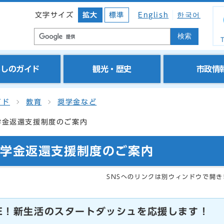
文字サイズ
拡大
標準
English
한국어
検索
T
らしのガイド
観光・歴史
市政情
イド
教育
奨学金など
学金返還支援制度のご案内
奨学金返還支援制度のご案内
SNSへのリンクは別ウィンドウで開き
LIFE！新生活のスタートダッシュを応援します！