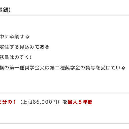
登録）
中に卒業する
定住する見込みである
務員はのぞく）
構の第一種奨学金又は第二種奨学金の貸与を受けている
２分の１
（上限86,000円）を
最大５年間