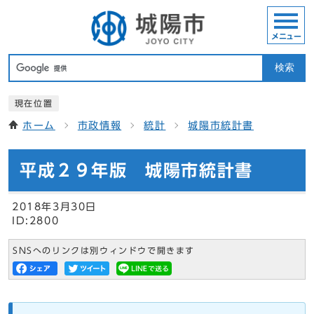
メニュー
検索
現在位置
ホーム
市政情報
統計
城陽市統計書
平成２９年版 城陽市統計書
2018年3月30日
ID:2800
SNSへのリンクは別ウィンドウで開きます