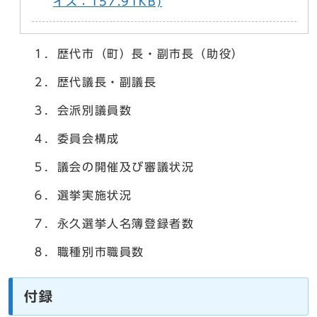
イズ：157.91KB)
１．歴代市（町）長・副市長（助役）
２．歴代議長・副議長
３．会派別議員数
４．委員会構成
５．議会の開催及び審議状況
６．選挙実施状況
７．永久選挙人名簿登録者数
８．職種別市職員数
付録