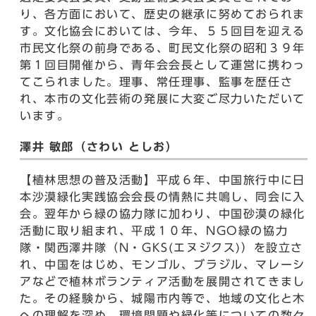
り、各方面において、歴史の継承に努めておられま
す。文化協会においては、今年、５５回目を迎える
市民文化祭の前身である、町民文化祭の昭和３９年
第１回目開催から、青年会会長として運営に携わっ
てこられました。理事、常任理事、監事を歴任さ
れ、本市の文化芸術の発展に大変ご尽力いただいて
います。
澤井 敏郎（さわい としお）
【植林思想の普及活動】平成６年、中国旅行中に日
本沙漠緑化実践協会会長の情熱に共鳴し、同会に入
会。翌年から緑の協力隊に加わり、中国砂漠の緑化
活動に取り組まれ、平成１０年、NGO緑の協力
隊・関西澤井隊（N・GKS(エヌジクス)）を設立さ
れ、中国をはじめ、モンゴル、ブラジル、マレーシ
アなどで植林ボランティア活動を展開されてきまし
た。その経験から、城陽市内等で、地域の文化と木
への理解を深め、環境問題や緑化等についての数々