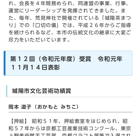
れ、会長を４年間務められ、同連盟の事業、行事、
運営にリーダーシップを発揮されてきました。ま
た、毎年、荒見神社で開催されている「城陽茶まつ
り」での「口切の儀」では、平成２６年からご指導
を続けられるなど、本市の伝統文化の継承に大変ご
尽力をいただいています。
第１２回（令和元年度）受賞 令和元年
１１月１４日表彰
城陽市文化芸術功績賞
岡本 道子（おかもと みちこ）
【押絵】 昭和５１年、押絵教室をはじめられ、昭
和５７年からは京都工芸産業技術コンクール、東京
上野美術館手工芸展、京都クラフト展等で入選され