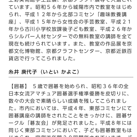
ています。昭和５６年から城陽市内で教室をはじめ
られ、平成１２年から北部コミセン「趣味教養講
座」、平成１５年から女性会の手芸教室、平成２１
年から古川小学校放課後子ども教室、平成２６年か
らシルバー人材センターでの無料教室の講師を全て
現在も続けられています。また、教室の作品展を京
都文化博物館、京都クラフトセンター、京都近鉄百
貨店で行ってこられました。
糸井 庚代子（いとい かよこ）
【囲碁】 ５歳で囲碁を始められ、昭和３６年の全
日本女流アマチュア囲碁選手権準優勝を皮切りに、
数々の大会で素晴らしい成績を残してこられまし
た。市内においては、平成４年、東部コミセンにて
囲碁講座の講師をされたことをきっかけに、囲碁サ
ークル「碁友会」が発足されました。平成８年には
同じく東部コミセンにおいて、子ども囲碁教室もは