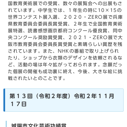
国教育美術展での受賞、数々の展覧会への出展もさ
れています。中学生では、１年生の時に10×15の
世界コンテスト展入選、２０２０・ZERO展で兵庫
県教育委員会委員長賞受賞、２年生で全国教育美術
展特選、読書感想画京都府コンクール優良賞、同中
央コンクール奨励賞受賞、２０２１・ZERO展で大
阪市教育委員会委員長賞受賞と素晴らしい賞歴を残
されています。また、NHKの番組で取り上げられ
たり、ショップから衣類のデザインを依頼されるな
ど、活動の場は年々拡がっておられます。念願だっ
た個展の開催も成功裏に終え、今後、大きな絵に挑
戦されたいとのことです。
第１３回（令和２年度）令和２年１１月
１７日
城陽市文化芸術功績賞