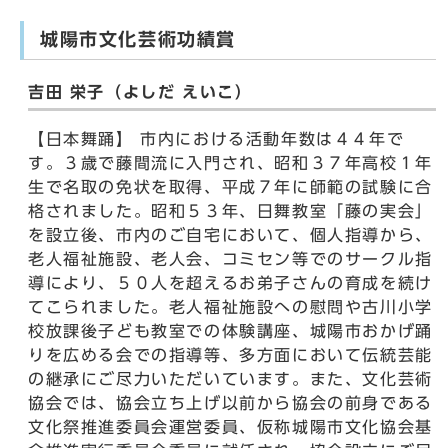
城陽市文化芸術功績賞
吉田 栄子（よしだ えいこ）
【日本舞踊】 市内における活動年数は４４年で
す。３歳で藤間流に入門され、昭和３７年高校１年
生で名取の免状を取得、平成７年に師範の試験に合
格されました。昭和５３年、日舞教室「藤の実会」
を設立後、市内のご自宅において、個人指導から、
老人福祉施設、老人会、コミセン等でのサークル指
導により、５０人を超えるお弟子さんの育成を続け
てこられました。老人福祉施設への慰問や古川小学
校放課後子ども教室での体験講座、城陽市おかげ踊
りを広める会での指導等、多方面において伝統芸能
の継承にご尽力いただいています。また、文化芸術
協会では、協会立ち上げ以前から協会の前身である
文化祭推進委員会運営委員、仮称城陽市文化協会基