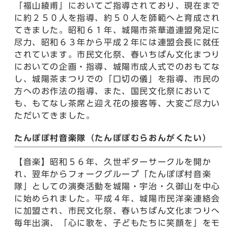
「福山綾甫」においてご指導されており、現在まで
に約２５０人を指導、約５０人を師範へと育成され
てきました。昭和６１年、城陽市茶華道連盟発足に
尽力、昭和６３年から平成２年には連盟会長に就任
されています。市民文化祭、春いちばん文化まつり
においての企画・指導、城陽市成人式でのおもてな
し、城陽茶まつりでの「口切の儀」を指導、市民の
方へのお作法の指導、また、国民文化祭において
も、もてなし茶席と迎え花の接客等、大変ご尽力い
ただいてきました。
たんぽぽ村音楽隊（たんぽぽむらおんがくたい）
【音楽】昭和５６年、久世ギターサークルを開か
れ、翌年からフォークグループ「たんぽぽ村音楽
隊」としての演奏活動を城陽・宇治・久御山を中心
に始められました。平成４年、城陽市民洋楽連絡会
に加盟され、市民文化祭、春いちばん文化まつりへ
毎年出演、「心に歌を、子どもたちに笑顔を」をモ