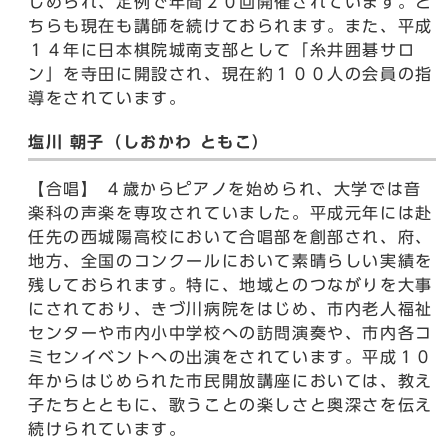
じめられ、定例で年間２０回開催されています。ど
ちらも現在も講師を続けておられます。また、平成
１４年に日本棋院城南支部として「糸井囲碁サロ
ン」を寺田に開設され、現在約１００人の会員の指
導をされています。
塩川 朝子（しおかわ ともこ）
【合唱】 ４歳からピアノを始められ、大学では音
楽科の声楽を専攻されていました。平成元年には赴
任先の西城陽高校において合唱部を創部され、府、
地方、全国のコンクールにおいて素晴らしい実績を
残しておられます。特に、地域とのつながりを大事
にされており、きづ川病院をはじめ、市内老人福祉
センターや市内小中学校への訪問演奏や、市内各コ
ミセンイベントへの出演をされています。平成１０
年からはじめられた市民開放講座においては、教え
子たちとともに、歌うことの楽しさと奥深さを伝え
続けられています。