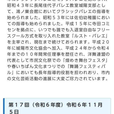
昭和４３年に長尾佳代子バレエ教室城陽支部とし
て、鴻ノ巣会館においてクラシックバレエの指導を
始められました。昭和５３年には佐伯幼稚園におい
ての指導も始められました。平成１５年に寺田コミ
センを拠点に、いつでも誰でも入退室自由なフリー
スクール方式を取り入れた教室「ルスト・バレエ」
を主宰され、現在まで続けておられます。平成２０
年に城陽市文化協会へ加入、平成２４年から令和４
年までの１０年間常任理事を歴任され、洋舞連盟の
代表として市民文化祭での「煌めき舞台フェスタ」
や春いちばん文化まつりでの「舞踊フェスティバ
ル」においても長年指導的役割を担われおり、市内
の文化芸術活動の進展に大変ご尽力されています。
第１７回（令和６年度）令和６年１１月
５日