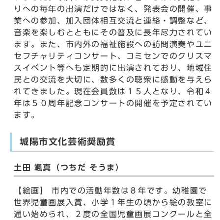
りへの毎年の出演だけではなく、発表会の開催、事
業への参加、加入団体相互交流と連絡・調整など、
音楽を楽しむとともにその普及に長年尽力されてい
ます。また、市内外の福祉施設への訪問演奏やユニ
セフチャリティコンサート、コミセンでのクリスマ
スイベント等へも定期的に出演されており、地域住
民との交流を大切に、数多くの聴衆に感動を与えら
れてきました。現在会員数は１５人となり、令和４
年は５０周年記念コンサートの開催を予定されてい
ます。
城陽市文化芸術奨励賞
土田 颯真（つちだ そうま）
【絵画】 市内での活動年数は８年です。幼稚園で
世界児童画展入賞、小学１年生の頃から絵の教室に
通い始められ、２度の全国児童画展コンクールと全