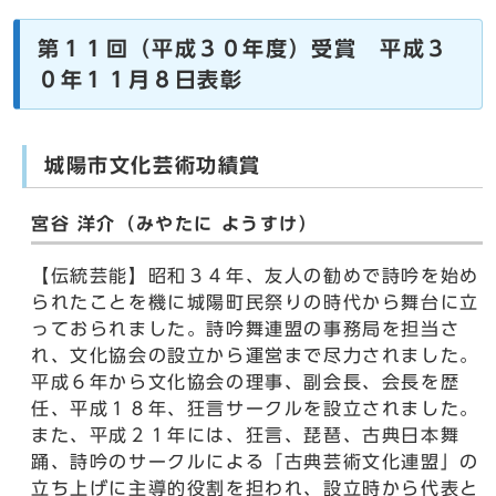
第１１回（平成３０年度）受賞 平成３
０年１１月８日表彰
城陽市文化芸術功績賞
宮谷 洋介（みやたに ようすけ）
【伝統芸能】昭和３４年、友人の勧めで詩吟を始め
られたことを機に城陽町民祭りの時代から舞台に立
っておられました。詩吟舞連盟の事務局を担当さ
れ、文化協会の設立から運営まで尽力されました。
平成６年から文化協会の理事、副会長、会長を歴
任、平成１８年、狂言サークルを設立されました。
また、平成２１年には、狂言、琵琶、古典日本舞
踊、詩吟のサークルによる「古典芸術文化連盟」の
立ち上げに主導的役割を担われ、設立時から代表と