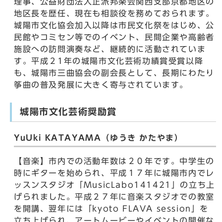
理事、公益財団法人正派邦楽会関西支部京都地区の
地区長を歴任、現在も相談役を務めておられます。
城陽市文化協会加入以降は市民文化祭をはじめ、公
民館やコミセン等でのイベント、民間企業や高齢者
施設への訪問演奏など、継続的に活動されていま
す。平成２1年の城陽市文化芸術功績賞受賞以降
も、城陽市三曲協会の副会長として、長期にわたり
筝曲の普及発展に大きく寄与されています。
城陽市文化芸術奨励賞
YuUki KATAYAMA（ゆうき かたやま）
【音楽】市内での活動年数は２０年です。中学生の
時にギターを始められ、平成１７年に城陽市内でレ
ッスンスタジオ「MusicLabo141421」の立ち上
げられました。平成２７年に音楽スタジオでの教室
を開講、翌年には「kyoto FLAVA session」を
立ち上げられ、アートムービーやイベントの開催な