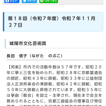
第１８回（令和７年度）令和７年１１月
２７日
城陽市文化芸術賞
長田 信子（ながた のぶこ）
【邦楽】市内での活動年数は５７年です。昭和２０
年に箏と三弦を始められ、昭和２８年に京都當道会
の師匠、昭和４３年に師範、昭和３３年に公益財団
法人正派邦楽会の準師範、昭和４２年に師範、昭和
５０年に大師範と昇格されています。昭和３５年に
は筝曲「都会」を設立・主宰され、現在まで会主を
務められるとともに、京都三曲協会の理事及び常任