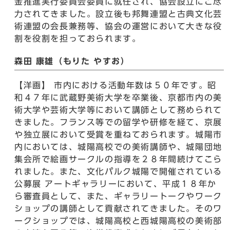
金推進実行委員会委員に就任され、協会設立にご尽
力されてきました。設立後も邦舞連盟と古典文化芸
術連盟の会長兼務等、協会の運営において大きな役
割を役割を担っておられます。
森田 康雄（もりた やすお）
【洋画】 市内における活動年数は５０年です。昭
和４７年に武蔵野美術大学を卒業後、京都市内の美
術大学や芸術大学等において講師として務められて
きました。フランス等での留学や研修を経て、京展
や独立展において受賞を重ねておられます。城陽市
内においては、城陽高校での美術講師や、城陽団地
集会所で絵画サークルの指導を２８年間続けてこら
れました。また、文化パルク城陽で開催されている
公募展 アートギャラリーにおいて、平成１８年か
ら審査員として、また、ギャラリートークやワーク
ショップの講師として貢献されてきました。そのワ
ークショップでは、城陽高校と西城陽高校の美術部