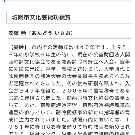
城陽市文化芸術功績賞
安藤 勲（あんどう いさお）
【詩吟】 市内での活動年数は４０年です。１９５
６年の小学校６年生の時に、現在の公益財団法人関
西吟詩文化協会である関西詩吟同好会へ入会。翌年
に初段に昇段、中学、高校と続けられ、大学時代に
は関西地区の詩吟大会の大会委員長を務められるな
ど活躍されてきました。その後も研鑽を積まれ、入
会から４９年を経て、２００６年に最高称号である
宗範に昇格されました。関西吟詩文化協会の監事と
して、また、京都府詩吟連盟・京都府吟剣詩舞道総
連盟の参与として、詩吟愛好家の新たな指導者の育
成に注力されていました。城陽市内においては、１
９８１年に寺田のお寺を借りて詩吟教室を始められ
てから、福祉センターや鴻ノ巣会館で詩吟の指導を