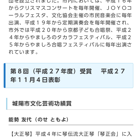
団を設立されました。市内においては、平成１６年
からクリスマスコンサートを毎年開催、ＪＯＹＯコ
ーラルフェスタ、文化協会主催の市民音楽会に毎年
出演、平成１９年から定期演奏会を毎年開催され、
市外では平成２０年から京都子ども合唱祭、平成２
４年からやましろのタカラフェスティバル、平成２
５年からやましろ合唱フェスティバルに毎年出演さ
れています。
第８回（平成２７年度）受賞 平成２７
年１１月４日表彰
城陽市文化芸術功績賞
能勢 友代（のせ ともよ）
【大正琴】平成４年に琴伝流大正琴「琴正会」に入