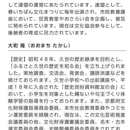
して連盟の運営にあたられています。連盟として、
春いちばん文化まつりに毎年出演され、市民教養講
座において、狂言教室やおさらい会を企画し、普及
に努められています。現在は文化協会参与として、
後継者の育成に尽力されています。
大町 隆（おおまち たかし）
【歴史】昭和４８年、久世の歴史継承を目的とし、
「ふるさと久世の歴史を知る会」を立ち上げられま
した。実地調査、交流会、発表会、講師派遣などを
続けておられます。久世小学校への出前講座や、平
成１８年に入会された「歴史民俗資料館友の会」に
おいて、小学生を対象とした縄ないや勾玉づくり体
験学習の指導を行っておられます。また、京都府文
化財保護指導員会委員、本市社会教育委員やコミセ
ン運営委員を経験され、現在は、この文化芸術推進
会議委員の他、文化財保護審議会委員、名木・古木
選定委員会委員、史跡整備委員会委員をされてお