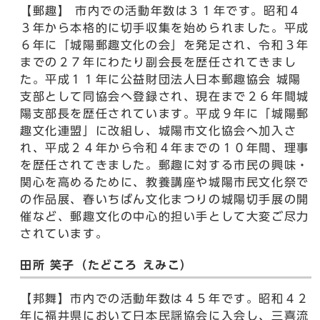
【郵趣】 市内での活動年数は３１年です。昭和４
３年から本格的に切手収集を始められました。平成
６年に「城陽郵趣文化の会」を発足され、令和３年
までの２７年にわたり副会長を歴任されてきまし
た。平成１１年に公益財団法人日本郵趣協会 城陽
支部として同協会へ登録され、現在まで２６年間城
陽支部長を歴任されています。平成９年に「城陽郵
趣文化連盟」に改組し、城陽市文化協会へ加入さ
れ、平成２４年から令和４年までの１０年間、理事
を歴任されてきました。郵趣に対する市民の興味・
関心を高めるために、教養講座や城陽市民文化祭で
の作品展、春いちばん文化まつりの城陽切手展の開
催など、郵趣文化の中心的担い手として大変ご尽力
されています。
田所 笑子（たどころ えみこ）
【邦舞】市内での活動年数は４５年です。昭和４２
年に福井県において日本民謡協会に入会し、三喜流