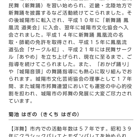
民舞（新舞踊）を習い始められ、近畿・北陸地方で
新舞踊を披露するなど活動続けてこられました。そ
の後城陽市に転入され、平成１０年に「新舞踊 鳳
凰流 道美会」に入会、翌年に城陽市文化協会へ入
会されました。平成１４年に新舞踊 鳳凰流の名
取・師範の免許を取得され、平成１５年に鳳凰流
道弘会「サークル紅」、平成２１年には民舞サーク
ル「あやめ」を立ち上げられ、現在に至るまで、ご
指導を続けてこられました。また、「おかげ踊り」
や「城陽音頭」の舞踊指導にも熱心に取り組んでお
られます。城陽市文化芸術協会の理事として１７年
間、また城陽市邦舞連盟においても運営の中心的役
割を担われ、城陽市の邦舞の発展に大変ご尽力され
ています。
菊池 はぎの（きくち はぎの）
【洋舞】市内での活動年数は５７年です。昭和３９
年にクラシックバレエとモダンバレエを始められ、