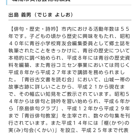
出島 義男（でじま よしお）
【俳句・歴史・詩吟】市内における活動年数は５５
年です。子どもの頃から歴史に興味をもたれ、昭和
４０年に青谷小学校育友会編集委員として郷土誌を
執筆されたことをきっかけに、青谷の歴史について
本格的に調べ始められ、平成８年には青谷の歴史資
料を編纂、また青谷コミセン事業においては同じく
平成８年から平成２７年まで講師を務められまし
た。「青谷古文書を読む会」において、山城一帯の
故事古跡に詳しいことから、平成２１から現在ま
で、その幅広い知見をご教示されています。昭和５
４年からは俳句と詩吟を習い始められ、平成６年か
ら「奈島俳句クラブ」、平成１２年から平成２９年
まで「青谷俳句教室」を主宰され、数々の句集を刊
行されています。また平成１４年には「榧(かや)の
実(み)句会(くかい)」を設立、平成２５年まで代表