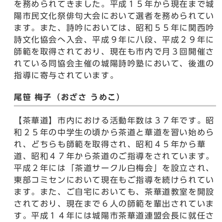
を務められてきました。平成１５年から現在まで城
陽市民文化祭俳句大会において選者を務められてい
ます。また、詩吟においては、昭和５５年に関西吟
詩文化協会へ入会、平成９年に八段、平成２９年に
師範を取得されており、現在も市内で月３回開催さ
れている同協会主催の城陽詩吟塾において、後進の
指導に寄与されています。
尾笹 梅子（おざさ うめこ）
【茶華道】市内における活動年数は３７年です。昭
和２５年の中学生の頃から茶道と華道を習い始めら
れ、どちらも師範を取得され、昭和４５年から華
道、昭和４７年から茶道のご指導をされています。
平成２年には「茶道サークル白梅会」を設立され、
東部コミセンにおいて現在もご指導を続けられてい
ます。また、ご自宅においても、茶華道教室を開設
されており、現在まで６人の師範を輩出されていま
す。平成１４年には城陽市茶華道連盟会長に就任さ