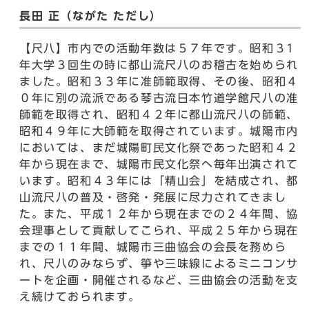
長田 正（ながた ただし）
【尺八】市内での活動年数は５７年です。昭和３1
年大学３回生の時に都山流尺八のお稽古を始められ
ました。昭和３３年に准師範取得、その後、昭和４
０年に別の流派である琴古流日本竹道学館尺八の准
師範を取得され、昭和４２年に都山流尺八の師範、
昭和４９年に大師範を取得されています。城陽市内
においては、まだ城陽町民文化祭であった昭和４２
年から現在まで、城陽市民文化祭へ毎年出演されて
います。昭和４３年には「精山会」を結成され、都
山流尺八の普及・啓発・発展に尽力されてきまし
た。また、平成１２年から現在までの２４年間、協
会理事として貢献してこられ、平成２５年から現在
までの１１年間、城陽市三曲協会の会長を務めら
れ、尺八のみならず、箏や三味線によるミニコンサ
ートを企画・開催されるなど、三曲協会の活動を支
え続けておられます。