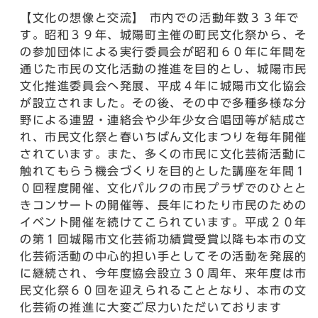
【文化の想像と交流】 市内での活動年数３３年で
す。昭和３９年、城陽町主催の町民文化祭から、そ
の参加団体による実行委員会が昭和６０年に年間を
通じた市民の文化活動の推進を目的とし、城陽市民
文化推進委員会へ発展、平成４年に城陽市文化協会
が設立されました。その後、その中で多種多様な分
野による連盟・連絡会や少年少女合唱団等が結成さ
れ、市民文化祭と春いちばん文化まつりを毎年開催
されています。また、多くの市民に文化芸術活動に
触れてもらう機会づくりを目的とした講座を年間１
０回程度開催、文化パルクの市民プラザでのひとと
きコンサートの開催等、長年にわたり市民のための
イベント開催を続けてこられています。平成２０年
の第１回城陽市文化芸術功績賞受賞以降も本市の文
化芸術活動の中心的担い手としてその活動を発展的
に継続され、今年度協会設立３０周年、来年度は市
民文化祭６０回を迎えられることとなり、本市の文
化芸術の推進に大変ご尽力いただいております