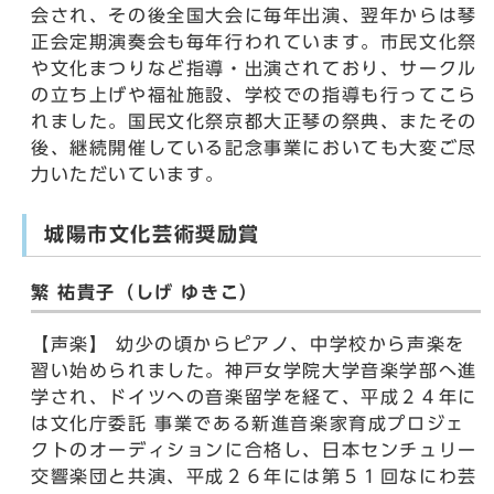
会され、その後全国大会に毎年出演、翌年からは琴
正会定期演奏会も毎年行われています。市民文化祭
や文化まつりなど指導・出演されており、サークル
の立ち上げや福祉施設、学校での指導も行ってこら
れました。国民文化祭京都大正琴の祭典、またその
後、継続開催している記念事業においても大変ご尽
力いただいています。
城陽市文化芸術奨励賞
繁 祐貴子（しげ ゆきこ）
【声楽】 幼少の頃からピアノ、中学校から声楽を
習い始められました。神戸女学院大学音楽学部へ進
学され、ドイツへの音楽留学を経て、平成２４年に
は文化庁委託 事業である新進音楽家育成プロジェ
クトのオーディションに合格し、日本センチュリー
交響楽団と共演、平成２６年には第５１回なにわ芸