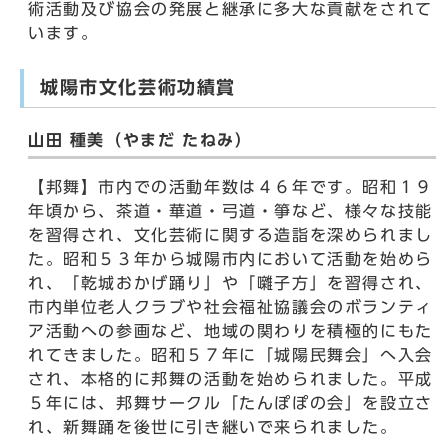
術活動及び協会の発展と継承に多大な貢献をされて
います。
城陽市文化芸術功績賞
山田 種美（やまだ たねみ）
【邦舞】市内での活動年数は４６年です。昭和１９
年頃から、茶道・華道・弓道・箏など、様々な技能
を習得され、文化芸術に関する造詣を深められまし
た。昭和５３年から城陽市内において活動を始めら
れ、「乾城おかげ踊り」や「囃子方」を習得され、
市内単位老人クラブや社会福祉協議会のボランティ
ア活動への参画など、地域の関わりを積極的にもた
れてきました。昭和５７年に「城陽民舞会」へ入会
され、本格的に邦舞の活動を始められました。平成
５年には、邦舞サークル「たんぽぽの会」を設立さ
れ、新舞踊を後世に引き継いで来られました。