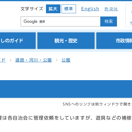
文字サイズ
拡大
標準
English
한국어
検索
T
らしのガイド
観光・歴史
市政情
イド
道路・河川・公園
公園
SNSへのリンクは別ウィンドウで開き
理は各自治会に管理依頼をしていますが、遊具などの補修