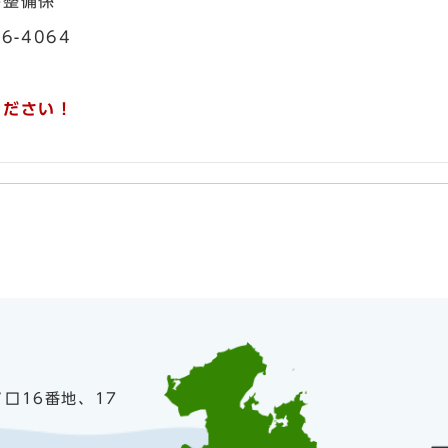
持整備係
56-4064
ください！
ノ口16番地、17