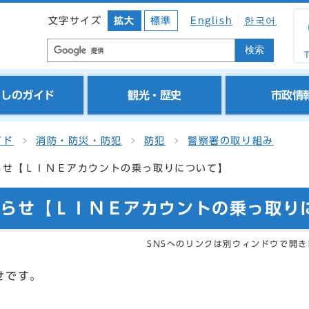
文字サイズ
拡大
標準
English
한국어
検索
T
らしのガイド
観光・歴史
市政情
イド
消防・防災・防犯
防犯
警察署の取り組み
らせ【ＬＩＮＥアカウントの乗っ取りについて】
知らせ【ＬＩＮＥアカウントの乗っ取り
SNSへのリンクは別ウィンドウで開き
せです。