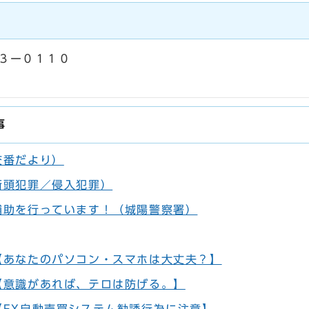
５３ー０１１０
事
交番だより）
街頭犯罪／侵入犯罪）
補助を行っています！（城陽警察署）
【あなたのパソコン・スマホは大丈夫？】
【意識があれば、テロは防げる。】