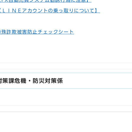
【FX自動売買システム勧誘行為に注意】
【ＬＩＮＥアカウントの乗っ取りについて】
特殊詐欺被害防止チェックシート
対策課危機・防災対策係