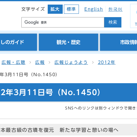
文字サイズ
拡大
標準
English
한국어
検索
T
らしのガイド
観光・歴史
市政情
広報・広聴
広報
広報じょうよう
2012年
年3月11日号（No.1450）
2年3月11日号（No.1450）
SNSへのリンクは別ウィンドウで開き
日本最古級の古墳を復元 新たな学習と憩いの場へ