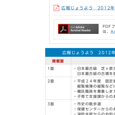
広報じょうよう 2012年3
PDF
は、
A
広報じょうよう 2012年
掲載面
1面
・日本最古級 芝ヶ原
日本最古級の古墳を復
2面
・平成２４年度 固定
縦覧帳簿の縦覧など
・嘱託職員を募集しま
・子育て支援課からの
3面
・市史の散歩道
・保健センターからの
・消防本部からのお知