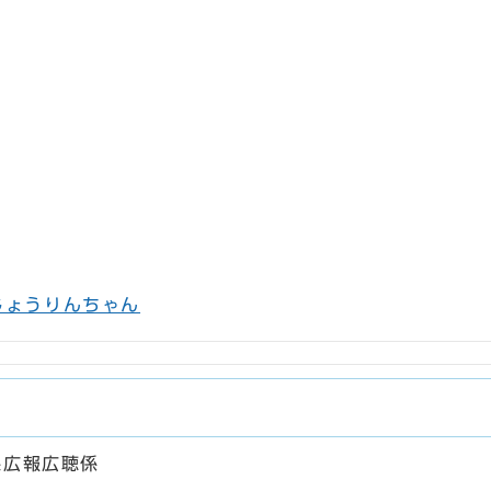
じょうりんちゃん
課広報広聴係