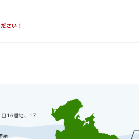
ください！
ノ口16番地、17
年始