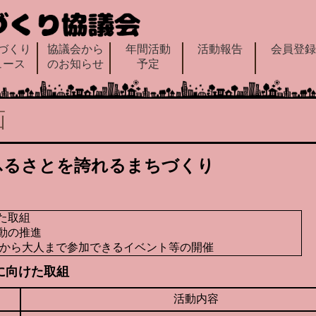
づくり
協議会から
年間活動
活動報告
会員登
ュース
のお知らせ
予定
画
ふるさとを誇れるまちづくり
た取組
動の推進
もから大人まで参加できるイベント等の開催
に向けた取組
活動内容