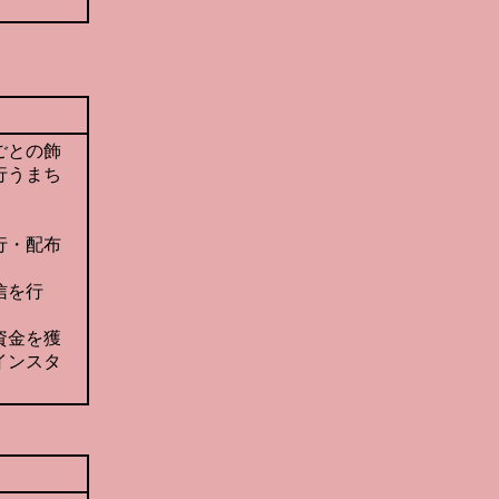
ごとの飾
行うまち
行・配布
信を行
資金を獲
インスタ