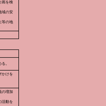
企画を検
地域の安
生等の地
める。
びかけを
員の増加
の活動を